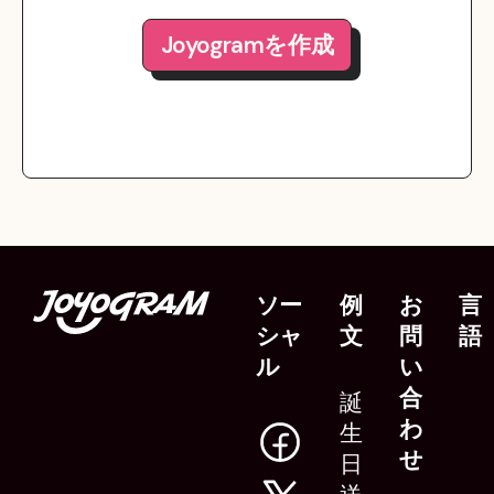
Joyogramを作成
ソー
例
お
言
シャ
文
問
語
ル
い
合
誕
わ
生
せ
日