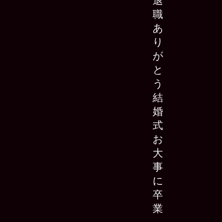
退
職
あ
り
が
と
う
結
婚
式
お
大
事
に
卒
業