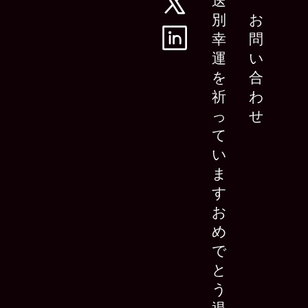
送
別
お
幸
問
運
い
を
合
祈
わ
っ
せ
て
い
ま
す
お
め
で
と
う