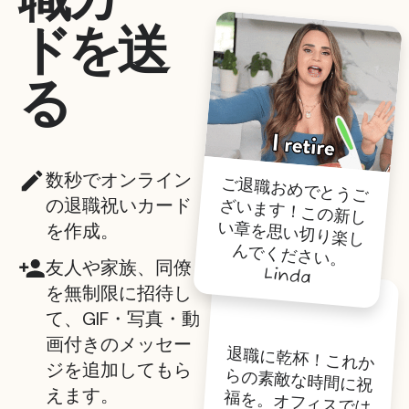
ドを送
る
数秒でオンライン
ご退職おめでとうご
ざいます！この新し
い章を思い切り楽し
の退職祝いカード
を作成。
んでください。
友人や家族、同僚
Linda
を無制限に招待し
て、GIF・写真・動
画付きのメッセー
退職に乾杯！これか
らの素敵な時間に祝
福を。オフィスでは
ジを追加してもら
えます。