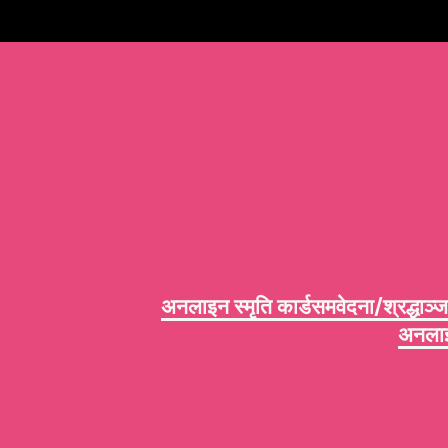
अनलाइन स्मृति कार्ड
समवेदना/श्रद्धाञ्ज
अनलाइन 