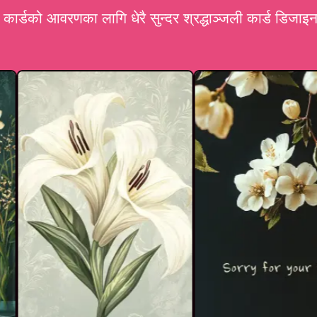
ार्डको आवरणका लागि धेरै सुन्दर श्रद्धाञ्जली कार्ड डिजाइन