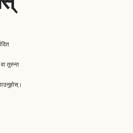
स्
ादित
 तुरुन्त
पठाउनुहोस्।