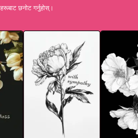
हरूबाट छनोट गर्नुहोस्।