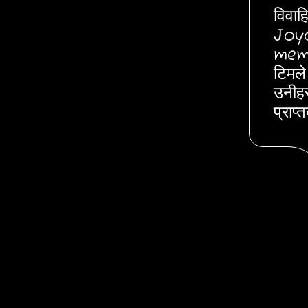
विवाहि
Joyog
memor
टिमले
उनीहर
प्राप्