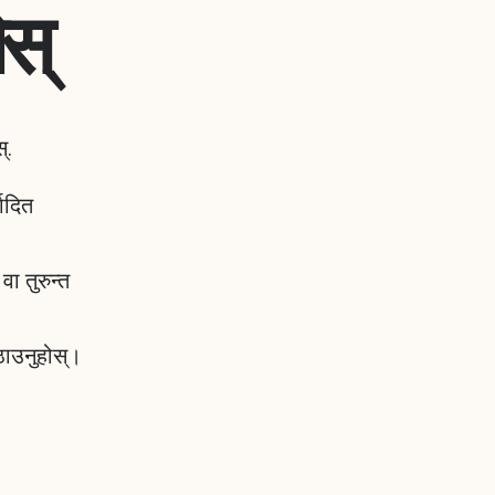
स्
्.
ादित
 तुरुन्त
पठाउनुहोस्।