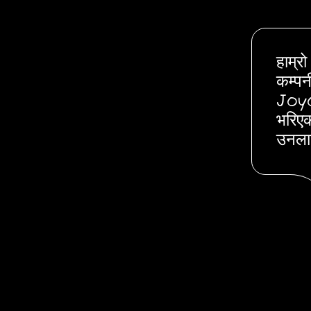
हाम्र
कम्पन
Joyo
भरिएक
उनलाई