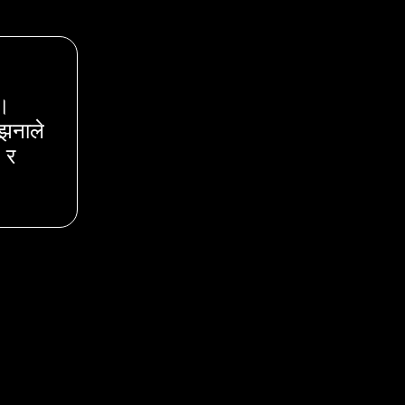
छ।
झनाले
 र