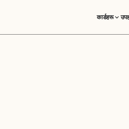
कार्डहरू
उपह