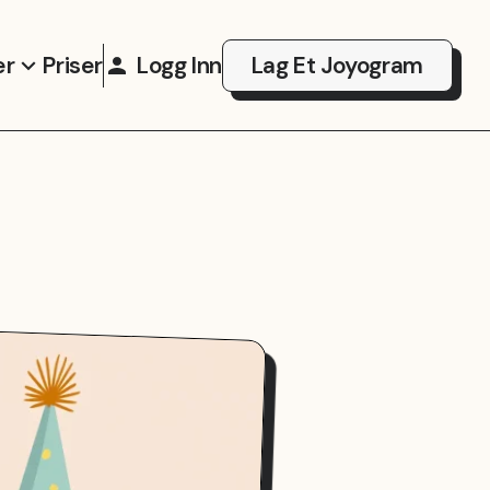
er
Priser
Logg Inn
Lag Et Joyogram