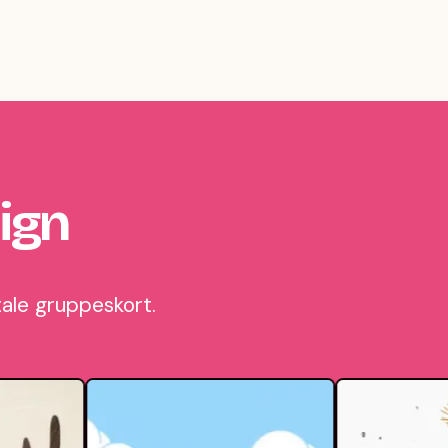
ign
tale gruppeskort.