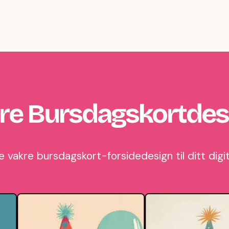
ere Bursdagskortdes
 vakre bursdagskort-forsidedesign til ditt digi