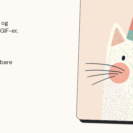
 og
 GIF-er,
 bare