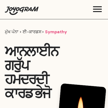
ਮੁੱਖ ਪੰਨਾ
ਈ-ਕਾਰਡਸ
Sympathy
ਆਨਲਾਈਨ
ਗਰੁੱਪ
ਹਮਦਰਦੀ
ਕਾਰਡ ਭੇਜੋ