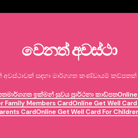
වෙනත් අවස්ථා
් අවස්ථාවක් සඳහා මාර්ගගත කණ්ඩායම් කඩ්පතක්
පත
මාර්ගගත ඉක්මන් සුවය ප්‍රාර්ථනා කාඩ්පත
Online
or Family Members Card
Online Get Well Card
Parents Card
Online Get Well Card For Childre