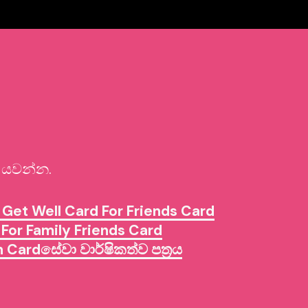
 යවන්න.
 Get Well Card For Friends Card
 For Family Friends Card
n Card
සේවා වාර්ෂිකත්ව පත්‍රය