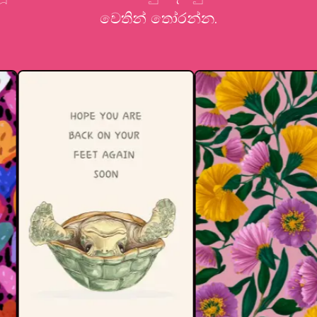
වෙතින් තෝරන්න.