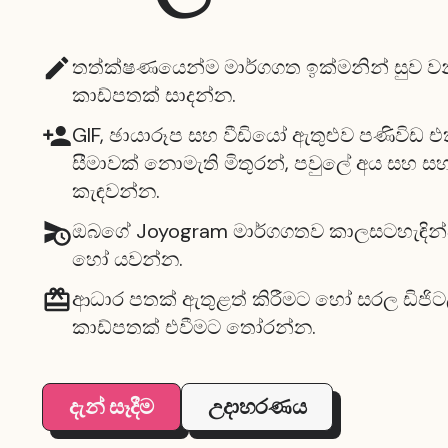
තත්ක්ෂණයෙන්ම මාර්ගගත ඉක්මනින් සුව ව
කාඩ්පතක් සාදන්න.
GIF, ඡායාරූප සහ වීඩියෝ ඇතුළුව පණිවිඩ එක
සීමාවක් නොමැති මිතුරන්, පවුලේ අය සහ ස
කැඳවන්න.
ඔබගේ Joyogram මාර්ගගතව කාලසටහැඳින්
හෝ යවන්න.
ආධාර පතක් ඇතුළත් කිරීමට හෝ සරල ඩිජිට
කාඩ්පතක් එවීමට තෝරන්න.
දැන් සෑදීම
උදාහරණය