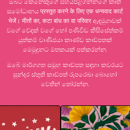
ඔබට කෙනෙකුගේ සහයපිළිගන්නගේ කෘතී
සමෝධානය प्रस्तुत करने के लिए एक धन्यवाद कार्ट
भेजें। मीतों का, कटा बांध का वा परिवार ඇඳමුගාවක්
වගේ වේදක් වගේ හෝ පණිවිඩ කිසිසේත්කම්
යුත්කම් වාණිජයා කාණ්ඩ කාඩ්පතක්
මෙමුදුනට මතකයක් පත්කරන්න.
ඔබේ මාර්ගගත සමූහ කාඩ්පත සඳහා කවරයට
සුන්දර ස්තුති කාඩ්පත් රූපරෙඛා බොහෝ
වෙතින් තෝරන්න.