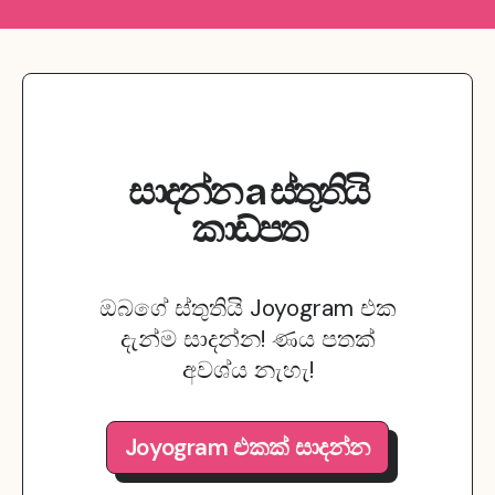
සාදන්න
a
ස්තුතියි
කාඩ්පත
ඔබගේ ස්තුතියි Joyogram එක
දැන්ම සාදන්න! ණය පතක්
අවශ්ය නැහැ!
Joyogram එකක් සාදන්න