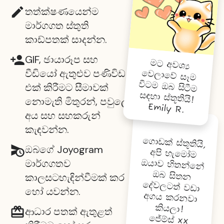
තත්ක්ෂණයෙන්ම
මාර්ගගත ස්තුති
කාඩ්පතක් සාදන්න.
GIF, ඡායාරූප සහ
මට අවශ්‍ය
ලාවේ
සෑම
විටම ඔබ සිටීම
වීඩියෝ ඇතුළුව පණිවිඩ
වෙ
එක් කිරීමට සීමාවක්
සඳහා ස්තූතියි!
නොමැති මිතුරන්, පවුලේ
Emily R.
අය සහ සහකරුන්
කැඳවන්න.
ගො
ඩක් ස්තූතියි,
අපි හැමෝ
ම
ඔයාව හිතන්නේ
ඔබ සිතන
දේවලටත් වඩා
අගය කරනවා
ඔබගේ Joyogram
මාර්ගගතව
කාලසටහැඳින්වීමක් කර
හෝ යවන්න.
කියලා!
ආධාර පතක් ඇතුළත්
ජේම්ස් xx