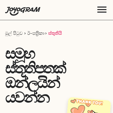
මුල් පිටුව
ඊ-පත‍්‍රිකා
ස්තුතියි
සමූහ
ස්තූතිපතක්
ඔන්ලයින්
යවන්න