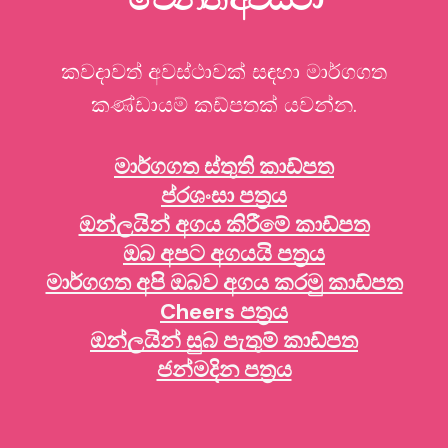
කවදාවත් අවස්ථාවක් සඳහා මාර්ගගත
කණ්ඩායම් කඩ්පතක් යවන්න.
මාර්ගගත ස්තුති කාඩ්පත
ප්රශංසා පත්‍රය
ඔන්ලයින් අගය කිරීමේ කාඩ්පත
ඔබ අපට අගයයි පත්‍රය
මාර්ගගත අපි ඔබව අගය කරමු කාඩ්පත
Cheers පත්‍රය
ඔන්ලයින් සුබ පැතුම් කාඩ්පත
ජන්මදින පත්‍රය