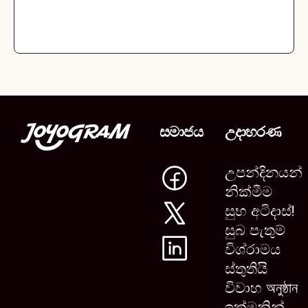
සමාජය
උදාහරණ
උපන්දිනයන්
නික්මීම
සුභ අටිදාස්!
සුබ පැතුම්
විශ්රාමය
ස්තුතියි
විවාහ অনুষ্ঠান
ඉක්මනින්