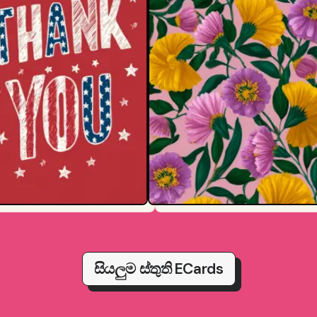
සියලුම ස්තුති ECards