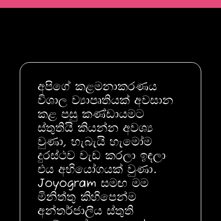
අපිගේ කළමනාකරණය
විශාල ව්‍යාපෘතියක් අවසාන
කළ පසු කණ්ඩායමට
ස්තුතියි කියන්න අවශ්‍ය
වුණා, හැබැයි හැමෝම
දුරස්ථව වැඩ කරලා ඉඳලා
එය අභියෝගයක් වුණා.
Joyogram සමඟ මම
මිනිත්තු කිහිපෙන්ම
අන්තර්ජාලීය ස්තුති