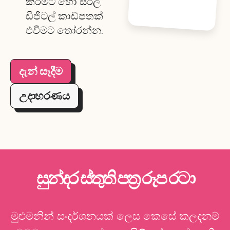
කිරීමට හෝ සරල
ඩිජිටල් කාඩ්පතක්
එවීමට තෝරන්න.
දැන් සෑදීම
උදාහරණය
සුන්දර ස්තුති පත්‍ර රූප රටා
මුළුමනින් සංදර්ශනයක් ලෙස කෙසේ කලදනම්