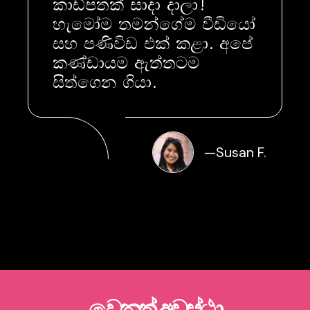
කාඩ්පතක් සාදා දාලා!
හැමෝම තමන්ගේම වීඩියෝ
සහ පණිවිඩ එක් කළා. අපේ
කණ්ඩායම ඇත්තටම
සිත්ගෙන ගියා.
—
Susan F.
වෙනත් අවස්ථා