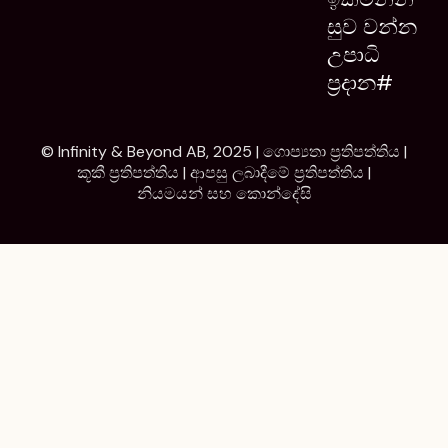
සුව වන්න
උපාධි
ප්‍රදාන#
© Infinity & Beyond AB, 2025 |
ගොප්‍යතා ප්‍රතිපත්තිය
|
කූකී ප්‍රතිපත්තිය
|
ආපසු ලබාදීමේ ප්‍රතිපත්තිය
|
නියමයන් සහ කොන්දේසි