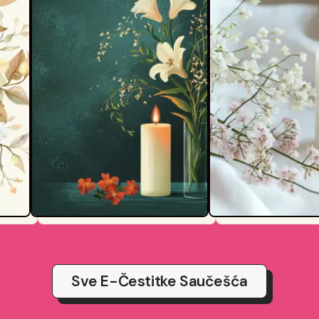
Sve E-Čestitke Saučešća