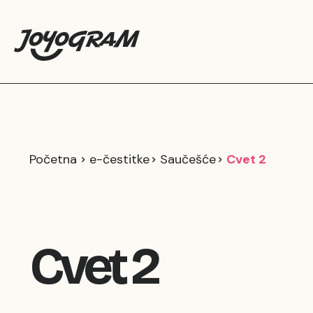
Početna
e-čestitke
Saučešće
Cvet 2
Cvet 2