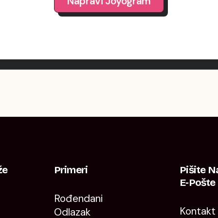
Napravi Joyogram
že
Primeri
Pišite 
E‑pošte
Rođendani
Kontakt
Odlazak