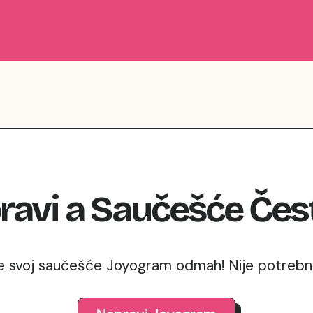
ravi
a
Saučešće
Čes
e svoj saučešće Joyogram odmah! Nije potrebna