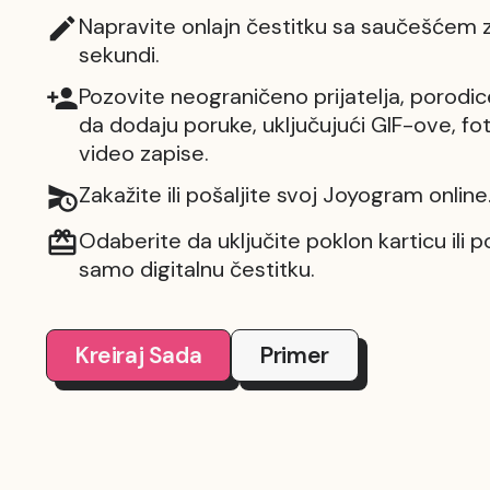
Napravite onlajn čestitku sa saučešćem z
sekundi.
Pozovite neograničeno prijatelja, porodic
da dodaju poruke, uključujući GIF-ove, fot
video zapise.
Zakažite ili pošaljite svoj Joyogram online
Odaberite da uključite poklon karticu ili p
samo digitalnu čestitku.
Kreiraj Sada
Primer