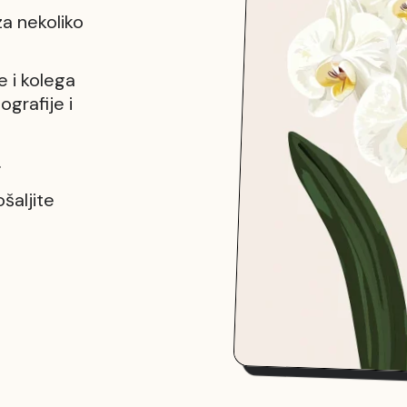
a nekoliko
e i kolega
ografije i
.
ošaljite