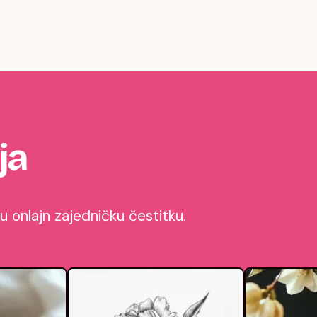
ja
 onlajn zajedničku čestitku.