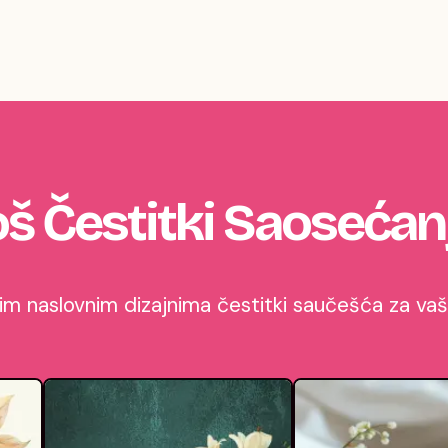
oš Čestitki Saosećan
 naslovnim dizajnima čestitki saučešća za vašu