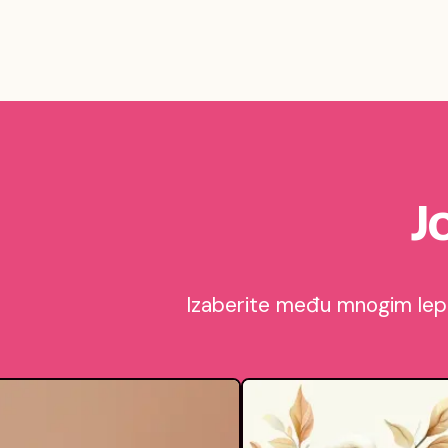
J
Izaberite među mnogim lepim