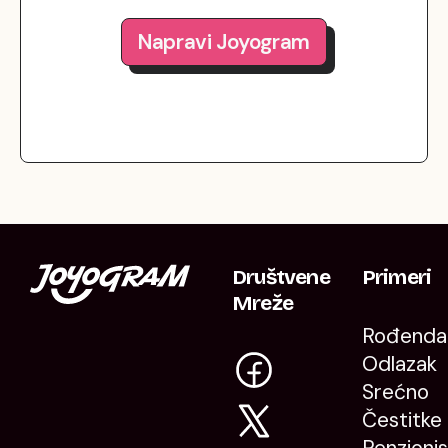
Napravi Joyogram
Društvene
Primeri
Mreže
Rođenda
Odlazak
Srećno
Čestitke