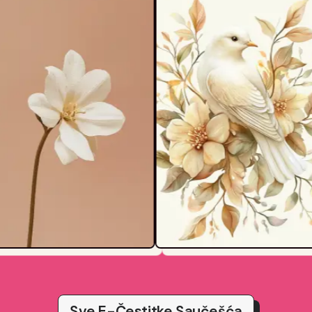
Sve E-Čestitke Saučešća