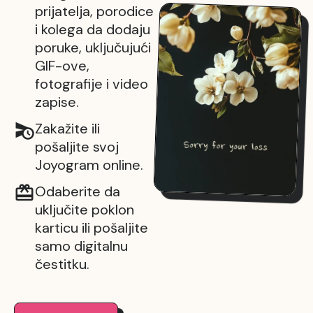
prijatelja, porodice
i kolega da dodaju
poruke, uključujući
GIF-ove,
fotografije i video
zapise.
Zakažite ili
pošaljite svoj
Joyogram online.
Odaberite da
uključite poklon
karticu ili pošaljite
samo digitalnu
čestitku.