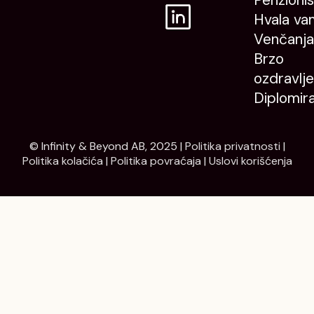
Penzioni
Hvala va
Venčanja
Brzo
ozdravlje
Diplomir
© Infinity & Beyond AB, 2025 |
Politika privatnosti
|
Politika kolačića
|
Politika povraćaja
|
Uslovi korišćenja