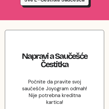
Napravi
a
Saučešće
Čestitka
Počnite da pravite svoj
saučešće Joyogram odmah!
Nije potrebna kreditna
kartica!