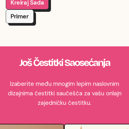
Kreiraj Sada
Primer
Još Čestitki Saosećanja
Izaberite među mnogim lepim naslovnim
dizajnima čestitki saučešća za vašu onlajn
zajedničku čestitku.