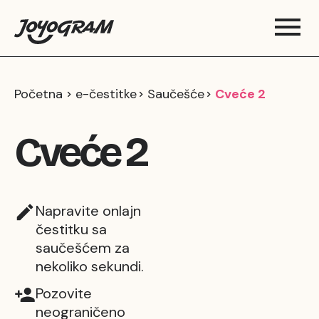
Početna
e-čestitke
Saučešće
Cveće 2
Cveće 2
Napravite onlajn
čestitku sa
saučešćem za
nekoliko sekundi.
Pozovite
neograničeno