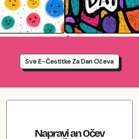
Sve E-Čestitke Za Dan Očeva
Napravi
an
Očev