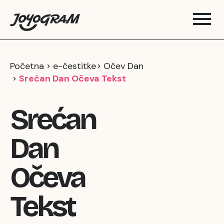
Početna
e-čestitke
Očev Dan
Srećan Dan Očeva Tekst
Srećan
Dan
Očeva
Tekst