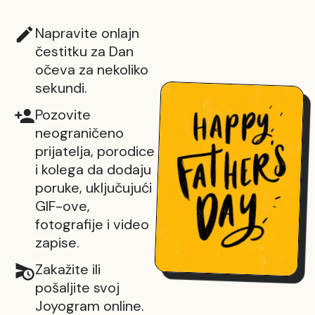
Napravite onlajn
čestitku za Dan
očeva za nekoliko
sekundi.
Pozovite
neograničeno
prijatelja, porodice
i kolega da dodaju
poruke, uključujući
GIF-ove,
fotografije i video
zapise.
Zakažite ili
pošaljite svoj
Joyogram online.