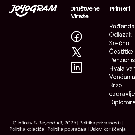
Društvene
Primeri
Mreže
Rođenda
Odlazak
Srećno
Čestitke
Penzioni
Hvala va
Venčanja
Brzo
ozdravlje
Diplomir
© Infinity & Beyond AB, 2025 |
Politika privatnosti
|
Politika kolačića
|
Politika povraćaja
|
Uslovi korišćenja