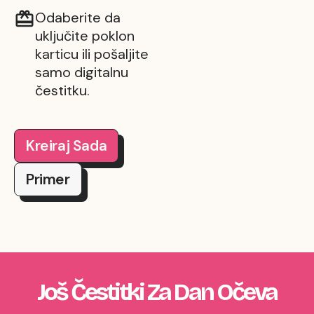
Odaberite da
uključite poklon
karticu ili pošaljite
samo digitalnu
čestitku.
Kreiraj Sada
Primer
Još Čestitki Za Dan Očeva