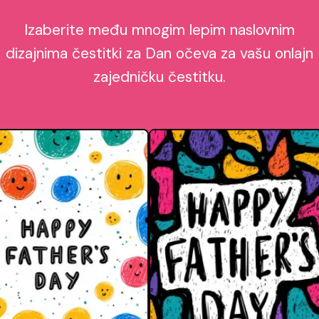
Izaberite među mnogim lepim naslovnim
dizajnima čestitki za Dan očeva za vašu onlajn
zajedničku čestitku.