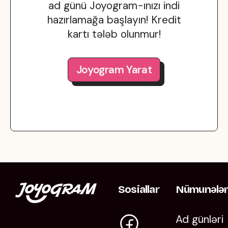
ad günü Joyogram-ınızı indi
hazırlamağa başlayın! Kredit
kartı tələb olunmur!
Joyogram Yarat
Sosiallar
Nümunələ
Ad günləri