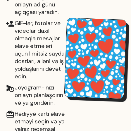
onlayn ad günü
açıqçası yaradın.
GIF-lər, fotolar və
videolar daxil
olmaqla mesajlar
əlavə etmələri
üçün limitsiz sayda
dostları, ailəni və iş
yoldaşlarını dəvət
edin.
Joyogram-ınızı
onlayn planlaşdırın
və ya göndərin.
Hədiyyə kartı əlavə
etməyi seçin və ya
yalnız rəqəmsal