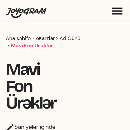
Ana səhifə
eKartlar
Ad Günü
Mavi Fon Ürəklər
Mavi
Fon
Ürəklər
Saniyələr içində