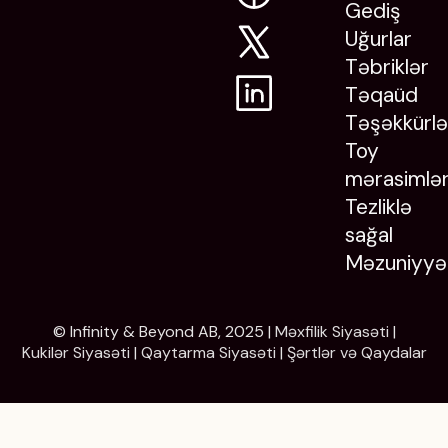
Gediş
Uğurlar
Təbriklər
Təqaüd
Təşəkkürlə
Toy
mərasimlər
Tezliklə
sağal
Məzuniyyə
© Infinity & Beyond AB, 2025 |
Məxfilik Siyasəti
|
Kukilər Siyasəti
|
Qaytarma Siyasəti
|
Şərtlər və Qaydalar