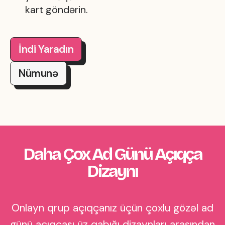
kart göndərin.
İndi Yaradın
Nümunə
Daha Çox Ad Günü Açıqça
Dizaynı
Onlayn qrup açıqçanız üçün çoxlu gözəl ad
günü açıqçası üz qabığı dizaynları arasından