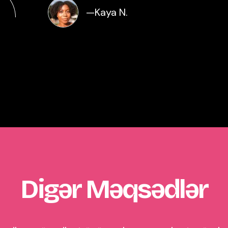
—
Kaya N.
Digər Məqsədlər