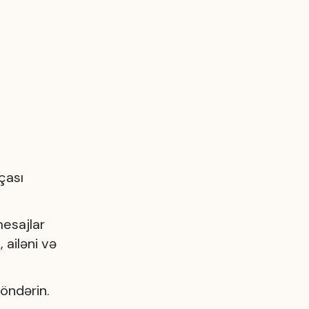
çası
mesajlar
 ailəni və
göndərin.