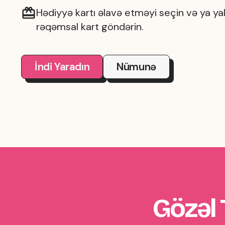
Hədiyyə kartı əlavə etməyi seçin və ya yal
rəqəmsal kart göndərin.
İndi Yaradın
Nümunə
Gözəl 