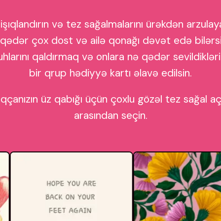
işıqlandırın və tez sağalmalarını ürəkdən arzula
qədər çox dost və ailə qonağı dəvət edə bilərsini
ruhlarını qaldırmaq və onlara nə qədər sevildiklə
bir qrup hədiyyə kartı əlavə edilsin.
qçanızın üz qabığı üçün çoxlu gözəl tez sağal açı
arasından seçin.