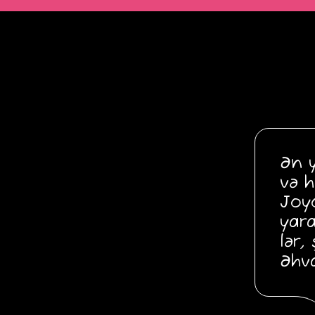
Ən y
və h
Joy
yara
lər,
Əhva