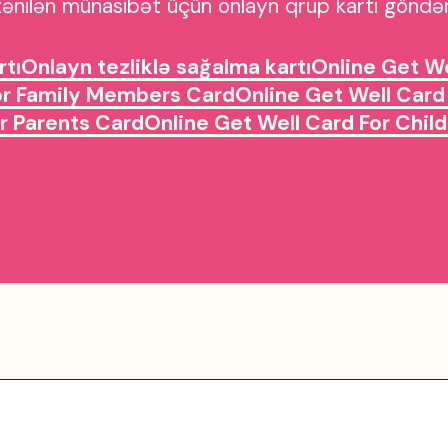
tənilən münasibət üçün onlayn qrup kartı göndər
rtı
Onlayn tezliklə sağalma kartı
Online Get We
or Family Members Card
Online Get Well Card
r Parents Card
Online Get Well Card For Chil