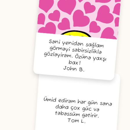
Səni yenidən sağlam
görməyi səbirsizliklə
gözləyirəm. Özünə yaxşı
bax!
John B.
Ümid edirəm hər gün sənə
daha çox güc və
təbəssüm gətirir.
Tom L.