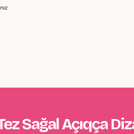
nız
Tez Sağal Açıqça Diz