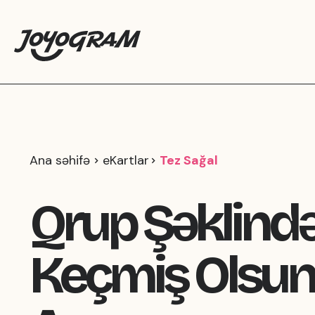
Ana səhifə
eKartlar
Tez Sağal
Qrup Şəklind
Keçmiş Olsun