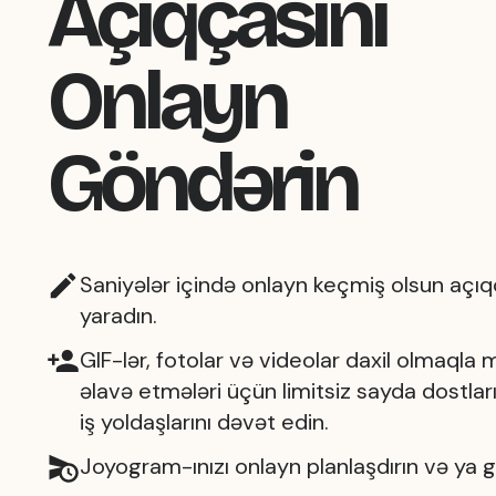
Açıqçasını
Onlayn
Göndərin
Saniyələr içində onlayn keçmiş olsun açıq
yaradın.
GIF-lər, fotolar və videolar daxil olmaqla 
əlavə etmələri üçün limitsiz sayda dostları,
iş yoldaşlarını dəvət edin.
Joyogram-ınızı onlayn planlaşdırın və ya 