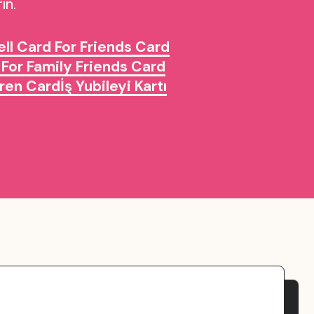
in.
ll Card For Friends Card
 For Family Friends Card
dren Card
İş Yubileyi Kartı