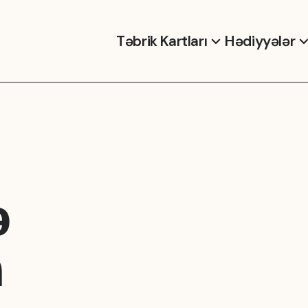
Təbrik Kartları
Hədiyyələr
ə