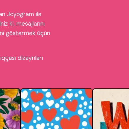
yan Joyogram ilə
z ki, mesajlarını
rini göstərmək üçün
qçası dizaynları