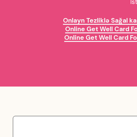
İs
Onlayn Tezliklə Sağal ka
Online Get Well Card F
Online Get Well Card Fo