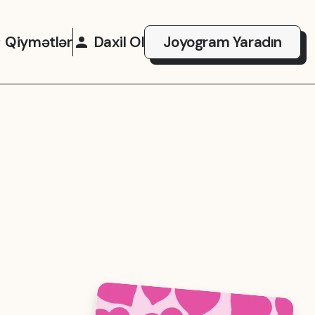
Qiymətlər
Daxil Ol
Joyogram Yaradın