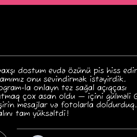
axşı dostum evdə özünü pis hiss edir
amımız onu sevindirmək istəyirdik.
ogram-la onlayn tez sağal açıqçası
tmaq çox asan oldu — içini gülməli 
 şirin mesajlar və fotolarla doldurduq.
lını tam yüksəltdi!