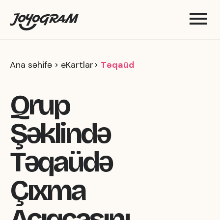
Ana səhifə
eKartlar
Təqaüd
Qrup
Şəklində
Təqaüdə
Çıxma
Açıqçasını