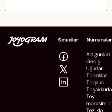
Sosiallar
Nümunələ
Ad günləri
Gediş
Uğurlar
Təbriklər
Təqaüd
Təşəkkürlə
Toy
mərasimlər
Tezliklə