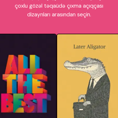
çoxlu gözəl təqaüdə çıxma açıqçası
dizaynları arasından seçin.