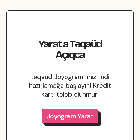
Yarat
a
Təqaüd
Açıqca
təqaüd Joyogram-ınızı indi
hazırlamağa başlayın! Kredit
kartı tələb olunmur!
Joyogram Yarat