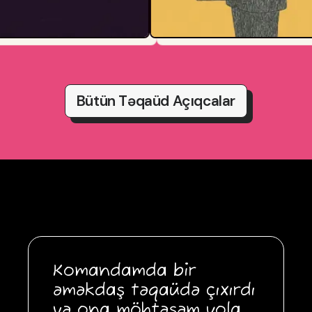
Bütün Təqaüd Açıqcalar
Komandamda bir
əməkdaş təqaüdə çıxırdı
və ona möhtəşəm yola