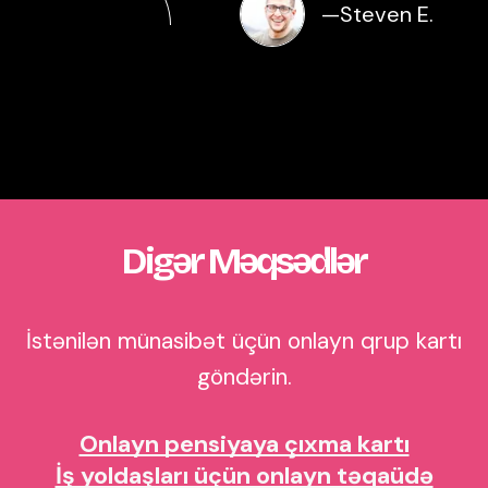
—
Steven E.
Digər Məqsədlər
İstənilən münasibət üçün onlayn qrup kartı
göndərin.
Onlayn pensiyaya çıxma kartı
İş yoldaşları üçün onlayn təqaüdə