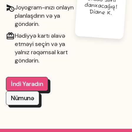
darıxacağıq!
Joyogram-ınızı onlayn
Diane K.
planlaşdırın və ya
göndərin.
Hədiyyə kartı əlavə
etməyi seçin və ya
yalnız rəqəmsal kart
göndərin.
İndi Yaradın
Nümunə