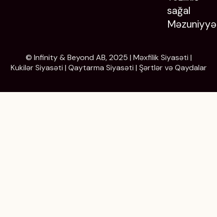
sağal
Məzuniyyə
© Infinity & Beyond AB, 2025 |
Məxfilik Siyasəti
|
Kukilər Siyasəti
|
Qaytarma Siyasəti
|
Şərtlər və Qaydalar