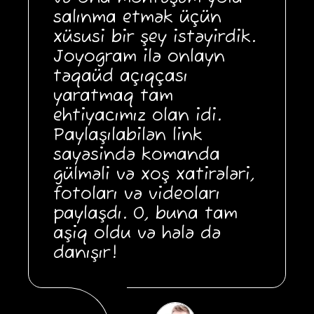
salınma etmək üçün
xüsusi bir şey istəyirdik.
Joyogram ilə onlayn
təqaüd açıqçası
yaratmaq tam
ehtiyacımız olan idi.
Paylaşılabilən link
sayəsində komanda
gülməli və xoş xatirələri,
fotoları və videoları
paylaşdı. O, buna tam
aşiq oldu və hələ də
danışır!