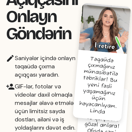
Onlayn
Göndərin
Saniyələr içində onlayn
Təqaüdə
çıxmağınız
münasibətilə
təbriklər! Bu
yeni fəsli
yaşamağınız
üçün
təqaüdə çıxma
açıqçası yaradın.
GIF-lər, fotolar və
videolar daxil olmaqla
mesajlar əlavə etmələri
həyəcanlıyam.
üçün limitsiz sayda
Linda
Təqaüdünə
və qarşıdakı
gözəl anlara!
Ofisdə səni
dostları, ailəni və iş
yoldaşlarını dəvət edin.