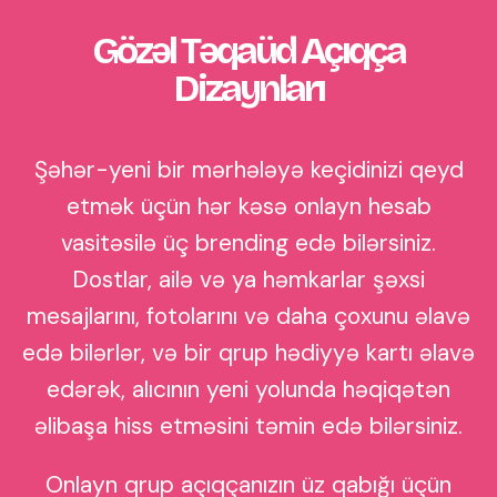
Gözəl Təqaüd Açıqça
Dizaynları
Şəhər-yeni bir mərhələyə keçidinizi qeyd
etmək üçün hər kəsə onlayn hesab
vasitəsilə üç brending edə bilərsiniz.
Dostlar, ailə və ya həmkarlar şəxsi
mesajlarını, fotolarını və daha çoxunu əlavə
edə bilərlər, və bir qrup hədiyyə kartı əlavə
edərək, alıcının yeni yolunda həqiqətən
əlibaşa hiss etməsini təmin edə bilərsiniz.
Onlayn qrup açıqçanızın üz qabığı üçün