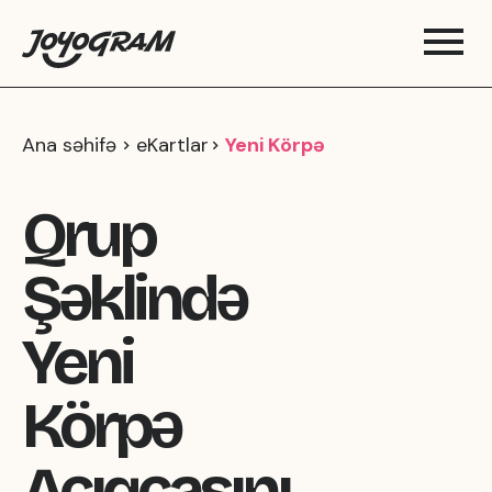
Ana səhifə
eKartlar
Yeni Körpə
Qrup
Şəklində
Yeni
Körpə
Açıqçasını