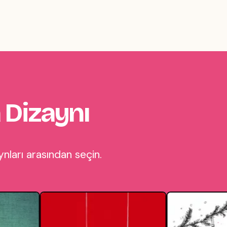
 Dizaynı
nları arasından seçin.