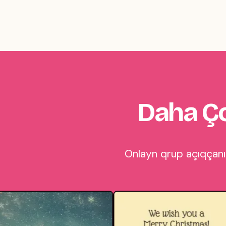
Daha Ço
Onlayn qrup açıqçanız