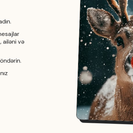
adın.
mesajlar
 ailəni və
göndərin.
nız