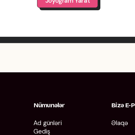
Joyogram Yarat
Nümunələr
Bizə E‑p
Ad günləri
Əlaqə
Gediş