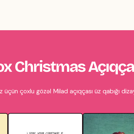
x Christmas Açıqça
 üçün çoxlu gözəl Milad açıqçası üz qabığı dizay