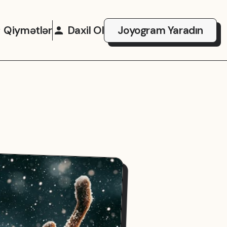
Qiymətlər
Daxil Ol
Joyogram Yaradın