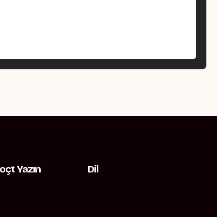
oçt Yazın
Dil