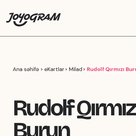
Ana səhifə
eKartlar
Milad
Rudolf Qırmızı Bur
Rudolf Qırmız
Burun