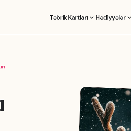
Təbrik Kartları
Hədiyyələr
un
ı