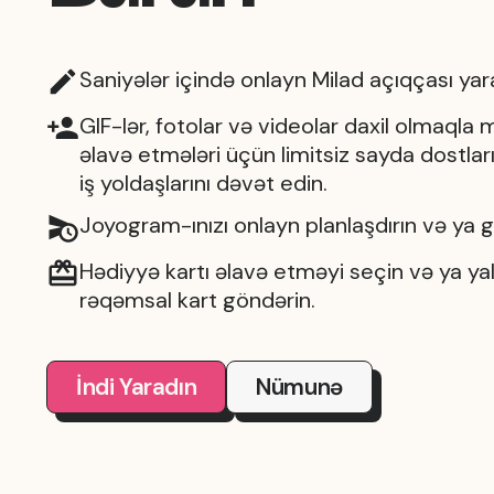
Saniyələr içində onlayn Milad açıqçası yar
GIF-lər, fotolar və videolar daxil olmaqla 
əlavə etmələri üçün limitsiz sayda dostları,
iş yoldaşlarını dəvət edin.
Joyogram-ınızı onlayn planlaşdırın və ya 
Hədiyyə kartı əlavə etməyi seçin və ya yal
rəqəmsal kart göndərin.
İndi Yaradın
Nümunə