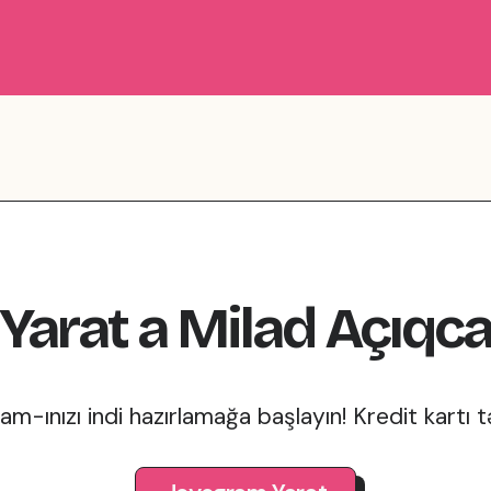
Yarat
a
Milad
Açıqc
m-ınızı indi hazırlamağa başlayın! Kredit kartı 