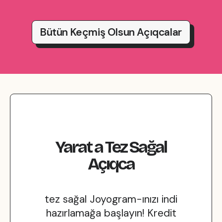
Bütün Keçmiş Olsun Açıqcalar
Yarat
a
Tez Sağal
Açıqca
tez sağal Joyogram-ınızı indi
hazırlamağa başlayın! Kredit