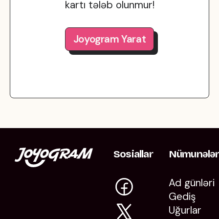
kartı tələb olunmur!
Joyogram Yarat
Sosiallar
Nümunələ
Ad günləri
Gediş
Uğurlar