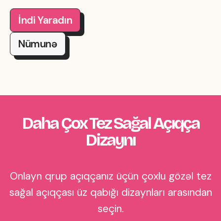
İndi Yaradın
Nümunə
Daha Çox Tez Sağal Açıqça
Dizaynı
Onlayn qrup açıqçanız üçün çoxlu gözəl tez
sağal açıqçası üz qabığı dizaynları arasından
seçin.