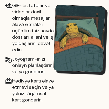
GIF-lər, fotolar və
videolar daxil
olmaqla mesajlar
əlavə etmələri
üçün limitsiz sayda
dostları, ailəni və iş
yoldaşlarını dəvət
edin.
Joyogram-ınızı
onlayn planlaşdırın
və ya göndərin.
Hədiyyə kartı əlavə
etməyi seçin və ya
yalnız rəqəmsal
kart göndərin.