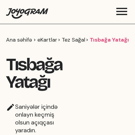
Ana səhifə
eKartlar
Tez Sağal
Tısbağa Yatağı
Tısbağa
Yatağı
Saniyələr içində
onlayn keçmiş
olsun açıqçası
yaradın.