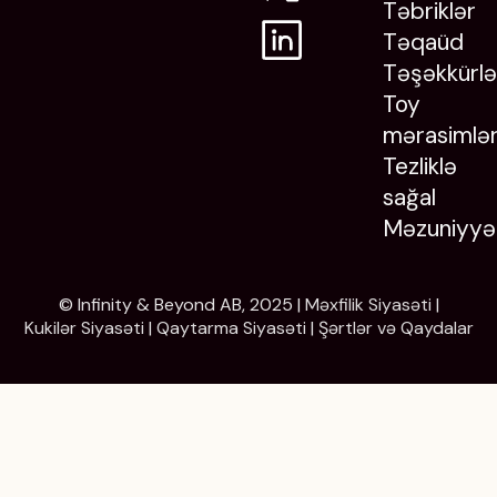
Təbriklər
Təqaüd
Təşəkkürlə
Toy
mərasimlər
Tezliklə
sağal
Məzuniyyə
© Infinity & Beyond AB, 2025 |
Məxfilik Siyasəti
|
Kukilər Siyasəti
|
Qaytarma Siyasəti
|
Şərtlər və Qaydalar