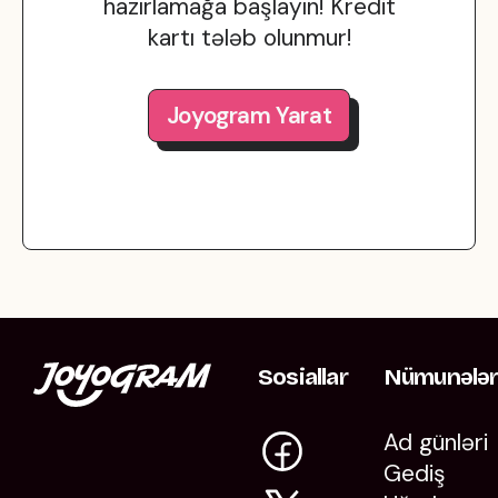
hazırlamağa başlayın! Kredit
kartı tələb olunmur!
Joyogram Yarat
Sosiallar
Nümunələ
Ad günləri
Gediş