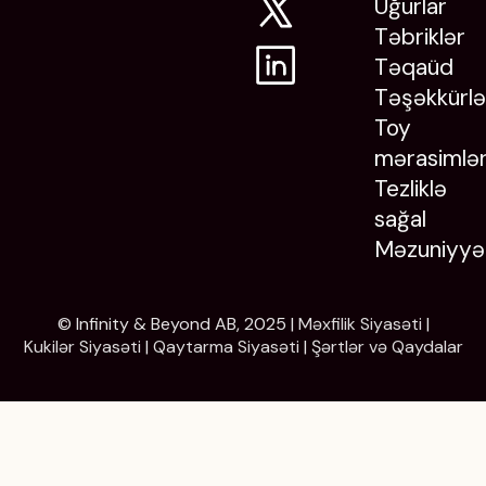
Uğurlar
Təbriklər
Təqaüd
Təşəkkürlə
Toy
mərasimlər
Tezliklə
sağal
Məzuniyyə
© Infinity & Beyond AB, 2025 |
Məxfilik Siyasəti
|
Kukilər Siyasəti
|
Qaytarma Siyasəti
|
Şərtlər və Qaydalar