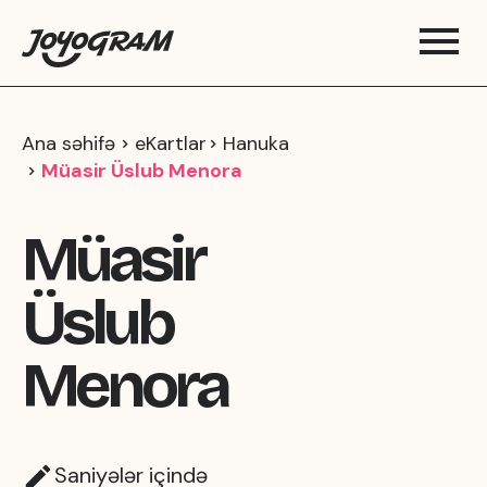
Ana səhifə
eKartlar
Hanuka
Müasir Üslub Menora
Müasir
Üslub
Menora
Saniyələr içində