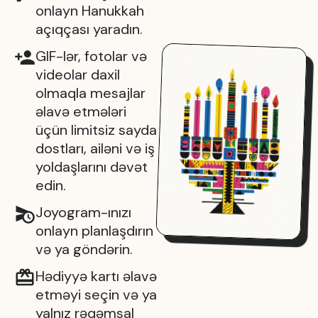
onlayn Hanukkah
açıqçası yaradın.
GIF-lər, fotolar və
videolar daxil
olmaqla mesajlar
əlavə etmələri
üçün limitsiz sayda
dostları, ailəni və iş
yoldaşlarını dəvət
edin.
Joyogram-ınızı
onlayn planlaşdırın
və ya göndərin.
Hədiyyə kartı əlavə
etməyi seçin və ya
yalnız rəqəmsal