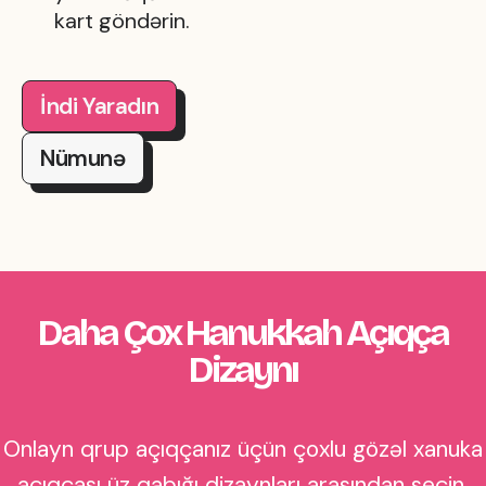
kart göndərin.
İndi Yaradın
Nümunə
Daha Çox Hanukkah Açıqça
Dizaynı
Onlayn qrup açıqçanız üçün çoxlu gözəl xanuka
açıqçası üz qabığı dizaynları arasından seçin.