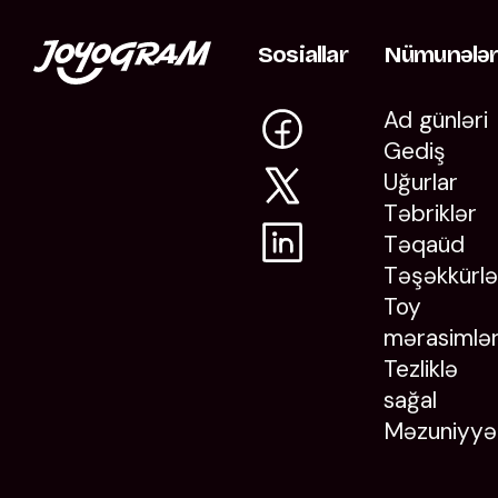
Sosiallar
Nümunələ
Ad günləri
Gediş
Uğurlar
Təbriklər
Təqaüd
Təşəkkürlə
Toy
mərasimlər
Tezliklə
sağal
Məzuniyyə