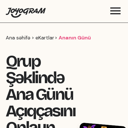
Ana səhifə
eKartlar
Ananın Günü
Qrup
Şəklində
Ana Günü
Açıqçasını
Onlayn