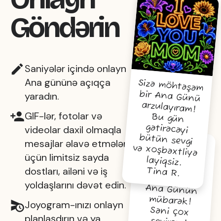
Göndərin
Saniyələr içində onlayn
Ana gününə açıqça
Sizə möhtəşəm
bir Ana Günü
arzulayıram!
Bu gün
gətirəcəyi
bütün sevgi
və xoşbəxtliyə
yaradın.
GIF-lər, fotolar və
videolar daxil olmaqla
mesajlar əlavə etmələri
üçün limitsiz sayda
layiqsiz.
Dünyanın ən
yaxşı anasına
Ana Günün
mübarək!
Səni çox
dostları, ailəni və iş
Tina R.
yoldaşlarını dəvət edin.
Joyogram-ınızı onlayn
planlaşdırın və ya