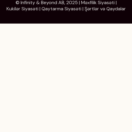
© Infinity & Beyond AB, 2025 |
Məxfilik Siyasəti
|
Kukilər Siyasəti
|
Qaytarma Siyasəti
|
Şərtlər və Qaydalar