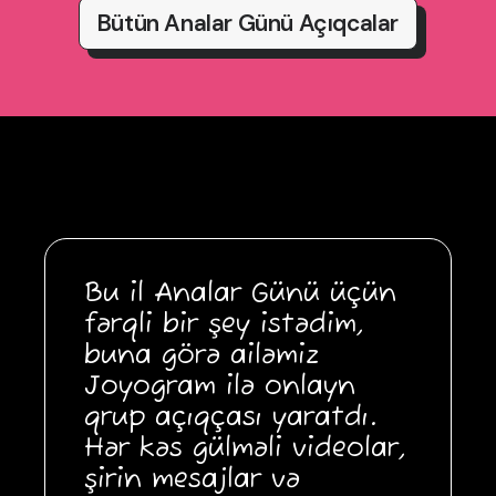
Bütün Analar Günü Açıqcalar
Bu il Analar Günü üçün
fərqli bir şey istədim,
buna görə ailəmiz
Joyogram ilə onlayn
qrup açıqçası yaratdı.
Hər kəs gülməli videolar,
şirin mesajlar və