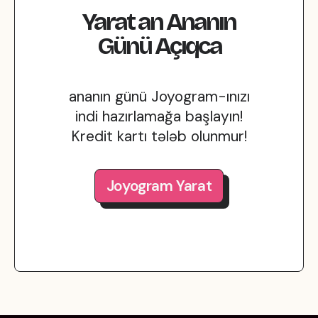
Yarat
an
Ananın
Günü
Açıqca
ananın günü Joyogram-ınızı
indi hazırlamağa başlayın!
Kredit kartı tələb olunmur!
Joyogram Yarat