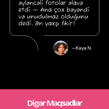
əyləncəli fotolar əlavə
etdi — Ana çox bəyəndi
və unudulmaz olduğunu
dedi. Ən yaxşı fikir!
—
Kaya N.
Digər Məqsədlər