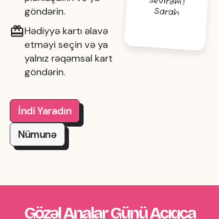
sevirəm!
göndərin.
Sarah
Hədiyyə kartı əlavə
etməyi seçin və ya
yalnız rəqəmsal kart
göndərin.
İndi Yaradın
Nümunə
Gözəl Analar Günü Açıqça