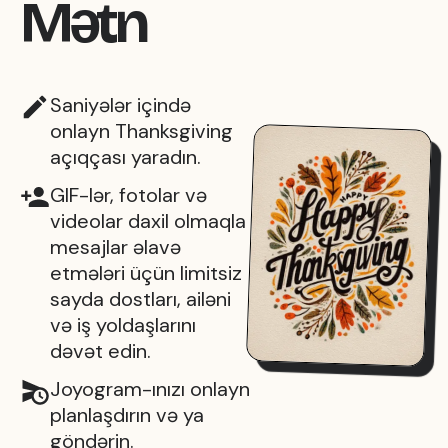
Mətn
Saniyələr içində
onlayn Thanksgiving
açıqçası yaradın.
GIF-lər, fotolar və
videolar daxil olmaqla
mesajlar əlavə
etmələri üçün limitsiz
sayda dostları, ailəni
və iş yoldaşlarını
dəvət edin.
Joyogram-ınızı onlayn
planlaşdırın və ya
göndərin.