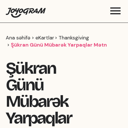
Ana səhifə
eKartlar
Thanksgiving
Şükran Günü Mübarək Yarpaqlar Mətn
Şükran
Günü
Mübarək
Yarpaqlar