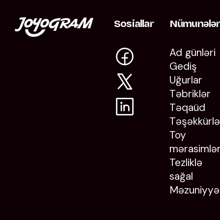
Sosiallar
Nümunələ
Ad günləri
Gediş
Uğurlar
Təbriklər
Təqaüd
Təşəkkürlə
Toy
mərasimlər
Tezliklə
sağal
Məzuniyyə