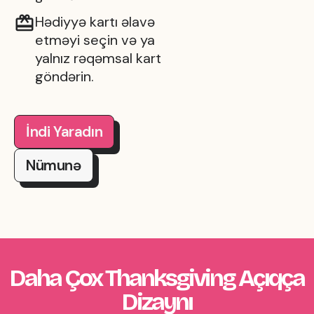
Hədiyyə kartı əlavə
etməyi seçin və ya
yalnız rəqəmsal kart
göndərin.
İndi Yaradın
Nümunə
Daha Çox Thanksgiving Açıqça
Dizaynı