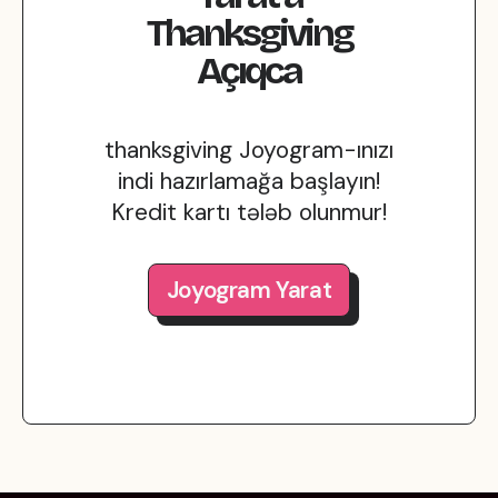
Thanksgiving
Açıqca
thanksgiving Joyogram-ınızı
indi hazırlamağa başlayın!
Kredit kartı tələb olunmur!
Joyogram Yarat