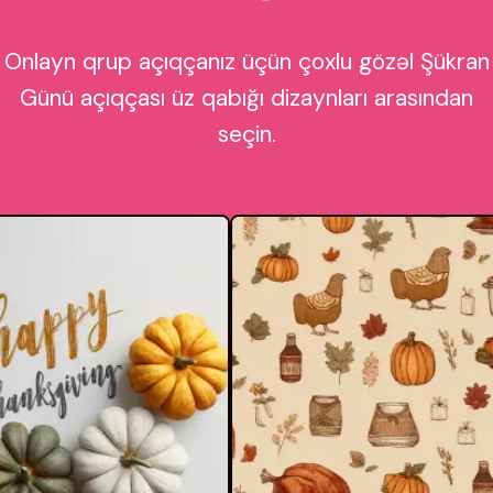
Onlayn qrup açıqçanız üçün çoxlu gözəl Şükran
Günü açıqçası üz qabığı dizaynları arasından
seçin.