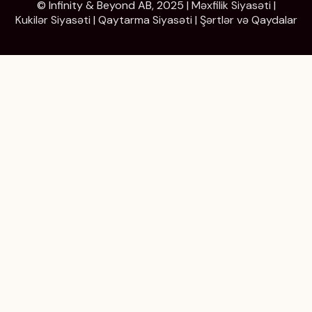
© Infinity & Beyond AB, 2025 |
Məxfilik Siyasəti
|
Kukilər Siyasəti
|
Qaytarma Siyasəti
|
Şərtlər və Qaydalar