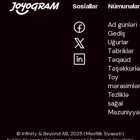
Sosiallar
Nümunələ
Ad günləri
Gediş
Uğurlar
Təbriklər
Təqaüd
Təşəkkürlə
Toy
mərasimlər
Tezliklə
sağal
Məzuniyyə
© Infinity & Beyond AB, 2025 |
Məxfilik Siyasəti
|