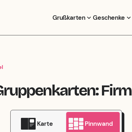
Grußkarten
Geschenke
el
 Gruppenkarten: Fir
Karte
Pinnwand