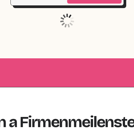
n
a
Firmenmeilenste