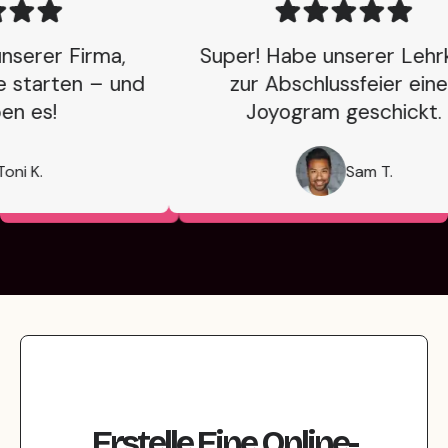
serer Firma,
Super! Habe unserer Lehrkr
starten – und
zur Abschlussfeier einen
en es!
Joyogram geschickt.
ni K.
Sam T.
Erstelle Eine Online-