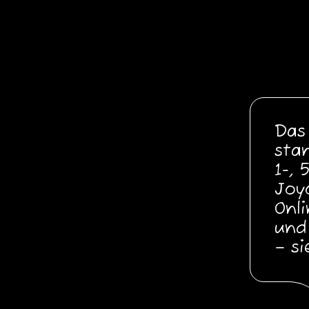
Das
sta
1-, 
Joy
Onli
und 
– si