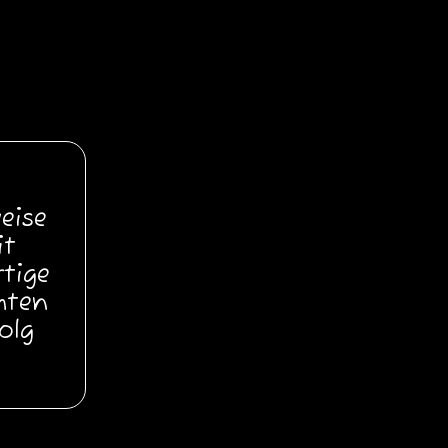
eise
it
tige
chten
olg