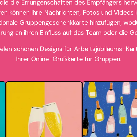
 die die Errungenschaften des Empfängers herv
gen können ihre Nachrichten, Fotos und Videos 
tionale Gruppengeschenkkarte hinzufügen, wodu
erung an ihren Einfluss auf das Team oder die G
ielen schönen Designs für Arbeitsjubiläums-Kar
Ihrer Online-Grußkarte für Gruppen.