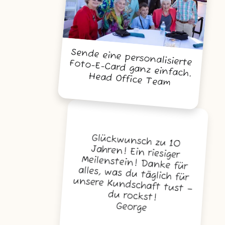
Sende eine personalisierte Foto-E-Card ganz einfach.
Head Office Team
Glückwunsch zu 10
Jahren! Ein riesiger
Meilenstein! Danke für
alles, was du täglich für
unsere Kundschaft tust –
du rockst!
George