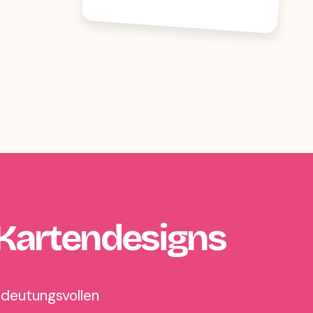
Kartendesigns
edeutungsvollen