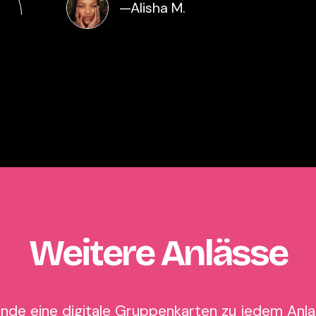
—
Alisha M.
Weitere Anlässe
nde eine digitale Gruppenkarten zu jedem Anla