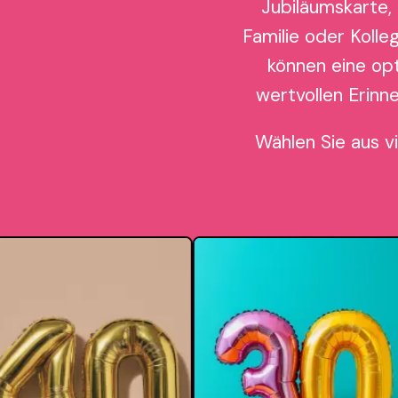
Jubiläumskarte,
Familie oder Kolle
können eine op
wertvollen Erinn
Wählen Sie aus v