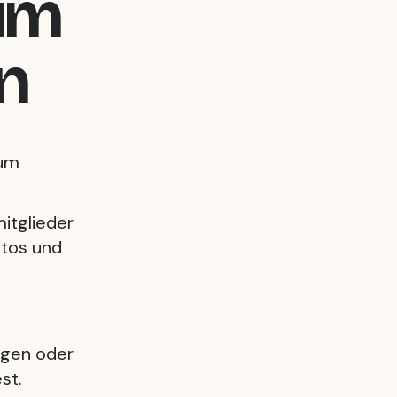
äum
n
zum
itglieder
otos und
ügen oder
st.