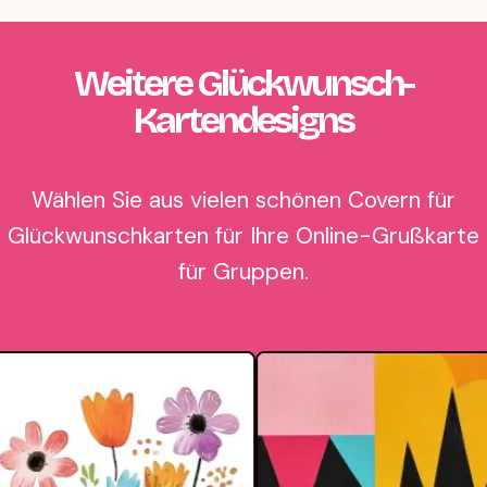
Weitere Glückwunsch-
Kartendesigns
Wählen Sie aus vielen schönen Covern für
Glückwunschkarten für Ihre Online-Grußkarte
für Gruppen.