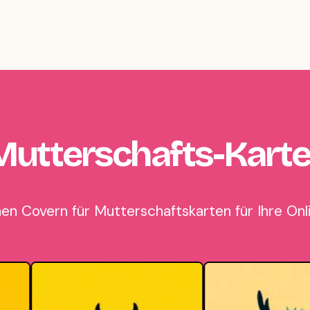
Mutterschafts-Kart
nen Covern für Mutterschaftskarten für Ihre On