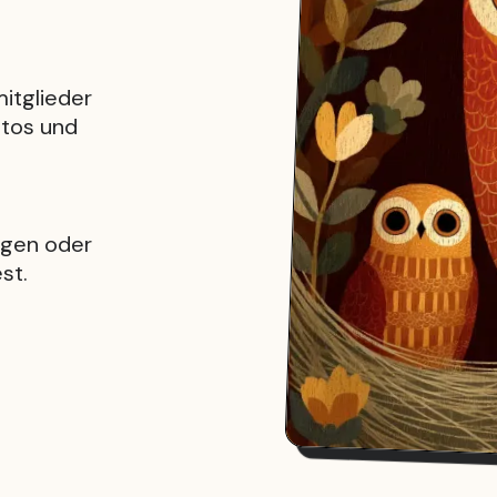
itglieder
otos und
ügen oder
st.