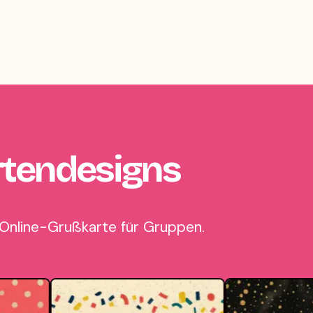
rtendesigns
 Online-Grußkarte für Gruppen.