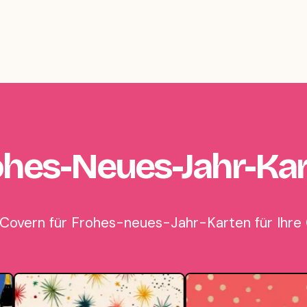
ohes-Neues-Jahr-Ka
 Covern für Frohes-neues-Jahr-Karten für Ihre