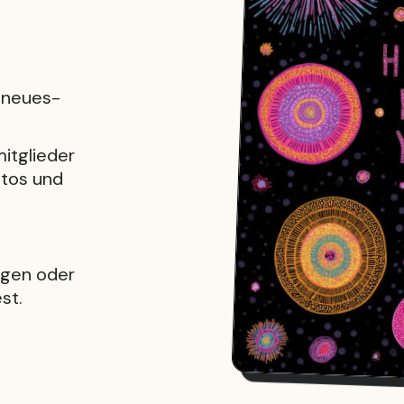
s-neues-
itglieder
otos und
ügen oder
st.