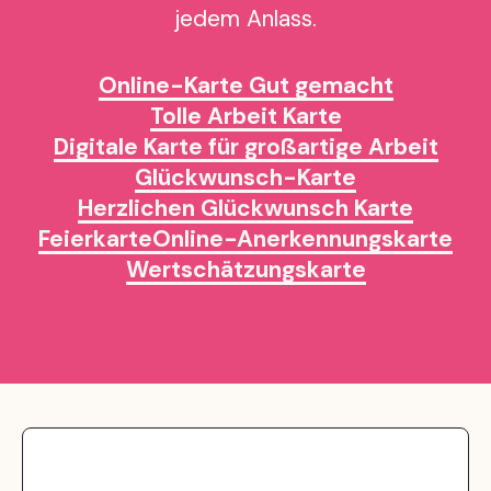
jedem Anlass.
Online-Karte Gut gemacht
Tolle Arbeit Karte
Digitale Karte für großartige Arbeit
Glückwunsch-Karte
Herzlichen Glückwunsch Karte
Feierkarte
Online-Anerkennungskarte
Wertschätzungskarte