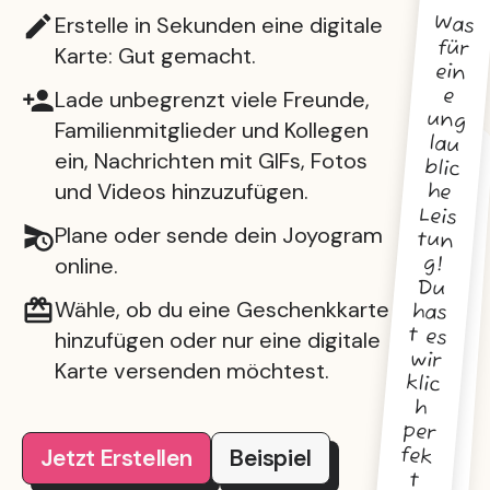
Erstelle in Sekunden eine digitale
Was
für
ung
Leis
Du
t es
Toll
Karte: Gut gemacht.
ein
e
Lade unbegrenzt viele Freunde,
Familienmitglieder und Kollegen
lau
ein, Nachrichten mit GIFs, Fotos
blic
Fa
und Videos hinzuzufügen.
he
nt
as
Plane oder sende dein Joyogram
tun
tis
online.
g!
ch
e
Wähle, ob du eine Geschenkkarte
has
Ar
hinzufügen oder nur eine digitale
bei
wir
t!
Karte versenden möchtest.
klic
Du
h
ha
per
st
Jetzt Erstellen
Beispiel
fek
dir
t
die