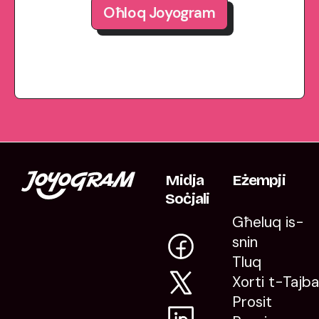
Oħloq Joyogram
Midja
Eżempji
Soċjali
Għeluq is-
snin
Tluq
Xorti t-Tajb
Prosit