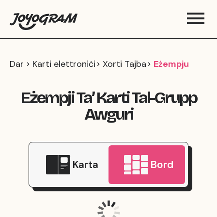
Dar
Karti elettroniċi
Xorti Tajba
Eżempju
Eżempji Ta’ Karti Tal-Grupp
Awguri
Karta
Bord