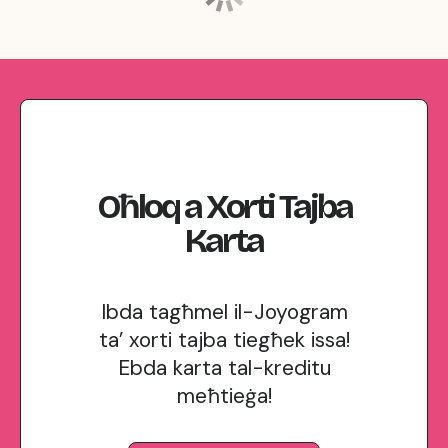
Oħloq
a
Xorti Tajba
Karta
Ibda tagħmel il-Joyogram
ta’ xorti tajba tiegħek issa!
Ebda karta tal-kreditu
meħtieġa!