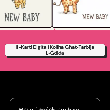
Il-Karti Diġitali Kollha Għat‑tarbija
L‑ġdida