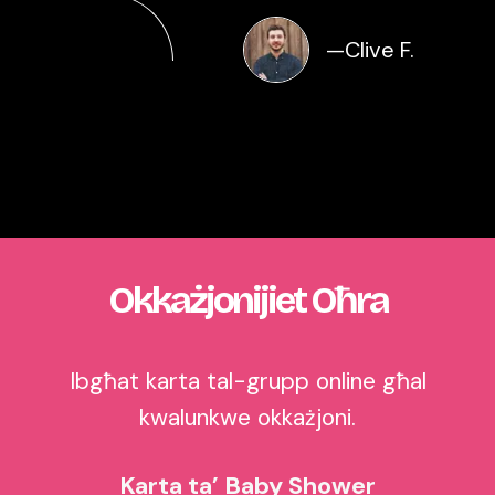
—
Clive F.
Okkażjonijiet Oħra
Ibgħat karta tal-grupp online għal
kwalunkwe okkażjoni.
Karta ta’ Baby Shower