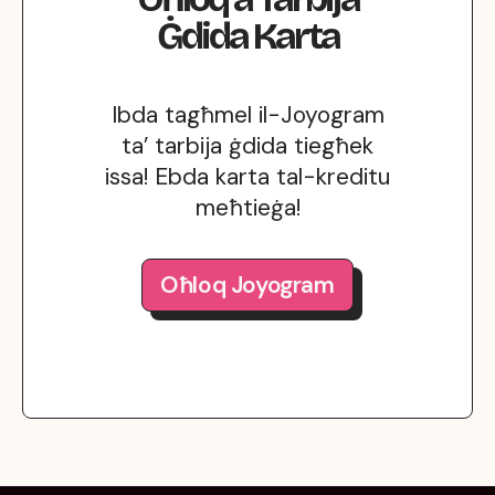
Ġdida
Karta
Ibda tagħmel il-Joyogram
ta’ tarbija ġdida tiegħek
issa! Ebda karta tal-kreditu
meħtieġa!
Oħloq Joyogram