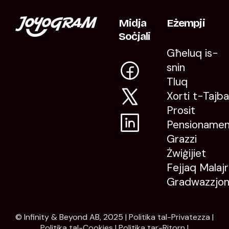
Midja
Eżempji
Soċjali
Għeluq is-
snin
Tluq
Xorti t-Tajb
Prosit
Pensioname
Grazzi
Żwiġijiet
Fejjaq Malajr
Gradwazzjon
© Infinity & Beyond AB, 2025 |
Politika tal-Privatezza
|
Politika tal-Cookies
|
Politika tar-Ritorn
|