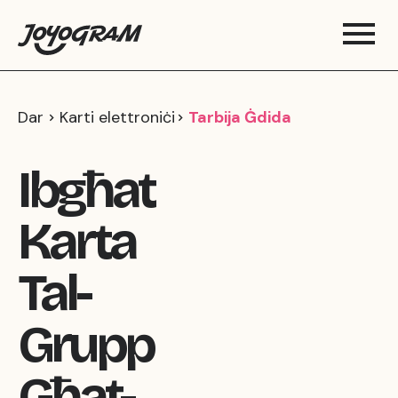
Dar
Karti elettroniċi
Tarbija Ġdida
Ibgħat
Karta
Tal-
Grupp
Għat-