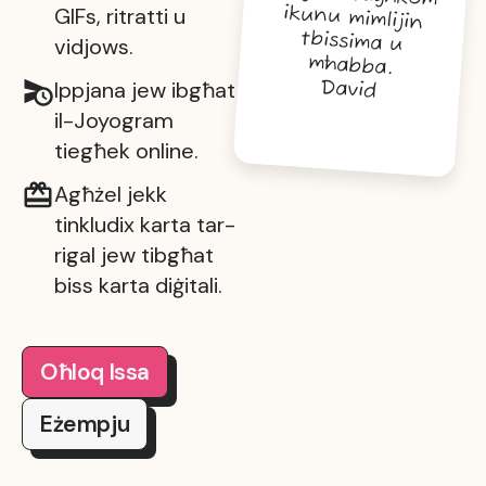
GIFs, ritratti u
vidjows.
mħabba.
Ippjana jew ibgħat
David
il-Joyogram
tiegħek online.
Agħżel jekk
tinkludix karta tar-
rigal jew tibgħat
biss karta diġitali.
Oħloq Issa
Eżempju