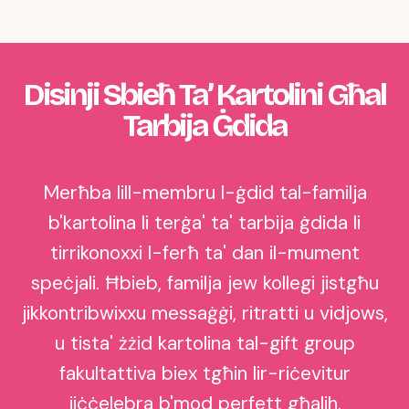
Disinji Sbieħ Ta’ Kartolini Għal
Tarbija Ġdida
Merħba lill-membru l-ġdid tal-familja
b'kartolina li terġa' ta' tarbija ġdida li
tirrikonoxxi l-ferħ ta' dan il-mument
speċjali. Ħbieb, familja jew kollegi jistgħu
jikkontribwixxu messaġġi, ritratti u vidjows,
u tista' żżid kartolina tal-gift group
fakultattiva biex tgħin lir-riċevitur
jiċċelebra b'mod perfett għalih.