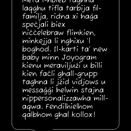
Meta l-ħbieb tagħna
laqgħu tifla tarbija fil-
familja, ridna xi ħaġa
speċjali biex
niċċelebraw flimkien,
minkejja li ngħixu ’l
bogħod. Il-karti ta’ new
baby minn Joyogram
kienu meraviljużi u billi
kien faċli għall-grupp
tagħna li jżid vidjows u
messaġġi ħelwin stajna
nippersonalizzawha mill-
aqwa. Fendilhielhom
qalbhom għal kollox!