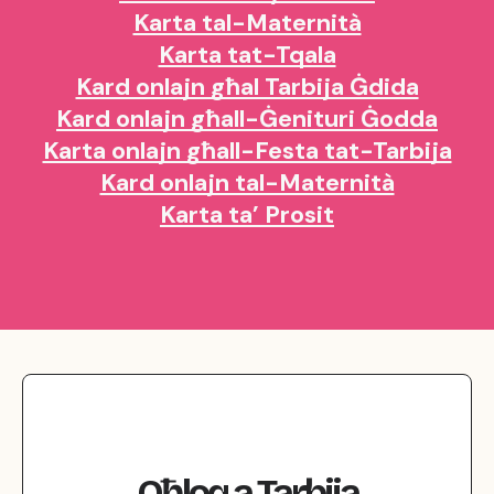
Karta tal-Maternità
Karta tat-Tqala
Kard onlajn għal Tarbija Ġdida
Kard onlajn għall-Ġenituri Ġodda
Karta onlajn għall-Festa tat-Tarbija
Kard onlajn tal-Maternità
Karta ta’ Prosit
Oħloq
a
Tarbija