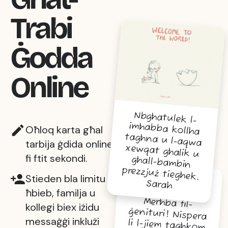
Trabi
Ġodda
Online
Nbgħatulek l-
imħabba kollha
tagħna u l-aqwa
xewqat għalik u
għall-bambin
Oħloq karta għal
tarbija ġdida online
fi ftit sekondi.
prezzjuż tiegħek.
Stieden bla limitu lil
Sarah
ħbieb, familja u
Merħba fil-
ġenituri! Nispera
li l-jiem tagħkom
ikunu mimlijin
tbissima u
kollegi biex iżidu
messaġġi inklużi