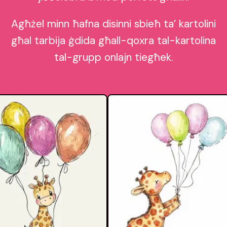
Agħżel minn ħafna disinni sbieħ ta’ kartolini
għal tarbija ġdida għall-qoxra tal-kartolina
tal-grupp onlajn tiegħek.