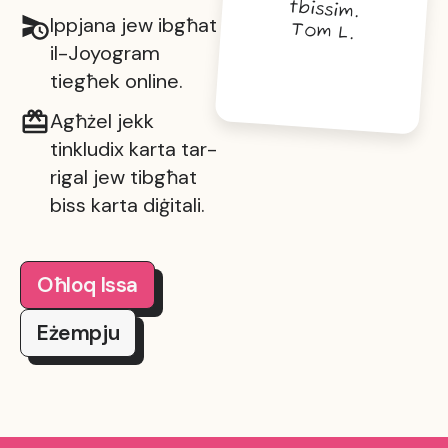
tbissim.
Ippjana jew ibgħat
Tom L.
il-Joyogram
tiegħek online.
Agħżel jekk
tinkludix karta tar-
rigal jew tibgħat
biss karta diġitali.
Oħloq Issa
Eżempju