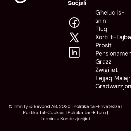
Soċjali
Għeluq is-
snin
Tluq
Xorti t-Tajb
Prosit
Pensioname
Grazzi
Żwiġijiet
Fejjaq Malajr
Gradwazzjon
© Infinity & Beyond AB, 2025 |
Politika tal-Privatezza
|
Politika tal-Cookies
|
Politika tar-Ritorn
|
Termini u Kundizzjonijiet