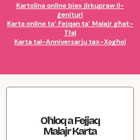
Kartolina online biex jirkupraw il-
ġenituri
Karta online ta’ Fejqan ta’ Malajr għat-
Tfal
Karta tal-Anniversarju tax-Xogħol
Oħloq
a
Fejjaq
Malajr
Karta