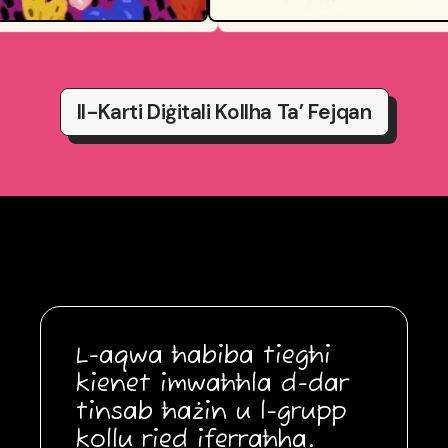
Il-Karti Diġitali Kollha Ta’ Fejqan
L-aqwa ħabiba tiegħi
kienet imwaħħla d-dar
tinsab ħażin u l-grupp
kollu ried iferraħha.