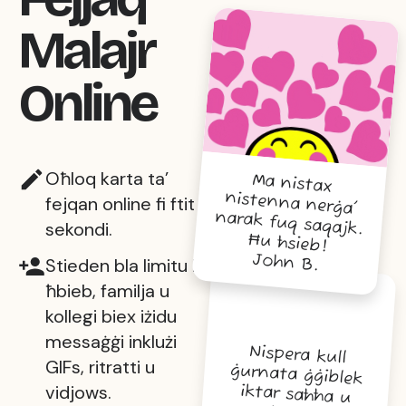
Malajr
Online
Oħloq karta ta’
Ma nistax
nistenna nerġa'
narak fuq saqajk.
fejqan online fi ftit
sekondi.
Ħu ħsieb!
John B.
Stieden bla limitu lil
ħbieb, familja u
kollegi biex iżidu
messaġġi inklużi
Nispera kull
ġurnata ġġiblek
iktar saħħa u
GIFs, ritratti u
vidjows.