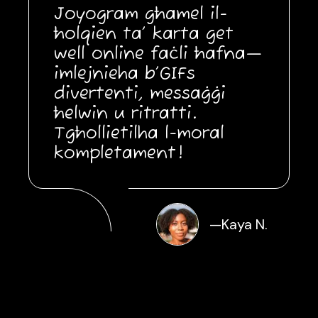
Joyogram għamel il-
ħolqien ta’ karta get
well online faċli ħafna—
imlejnieha b’GIFs
divertenti, messaġġi
ħelwin u ritratti.
Tgħollietilha l-moral
kompletament!
—
Kaya N.