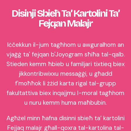
Disinji Sbieħ Ta’ Kartolini Ta’
Fejqan Malajr
Iċčekkun il-jum tagħhom u awguralhom an
vjaġġ ta' fejqan b'Joyogram sħiħa tal-qalb.
Stieden kemm ħbieb u familjari tixtieq biex
jikkontribwixxu messaġġi, u għadd
f'moħħok li żżid karta rigal tal-grupp
fakultattiva biex inqajjmu l-moral tagħhom
u nuru kemm huma maħbubin.
Agħżel minn ħafna disinni sbieħ ta’ kartolini
Fejjaq malajr għall-qoxra tal-kartolina tal-