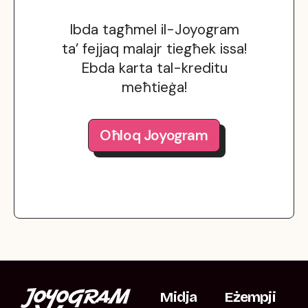
Ibda tagħmel il-Joyogram
ta’ fejjaq malajr tiegħek issa!
Ebda karta tal-kreditu
meħtieġa!
Oħloq Joyogram
Midja
Eżempji