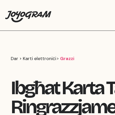
Dar
Karti elettroniċi
Grazzi
Ibgħat Karta T
Ringrazzjame