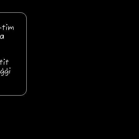
-tim
na
tit
ġġi