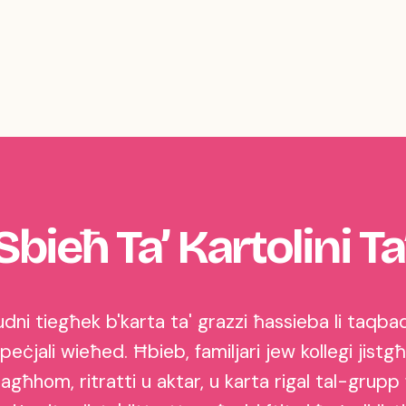
 Sbieħ Ta’ Kartolini Ta
udni tiegħek b'karta ta' grazzi ħassieba li taq
eċjali wieħed. Ħbieb, familjari jew kollegi jistg
agħhom, ritratti u aktar, u karta rigal tal-grupp 