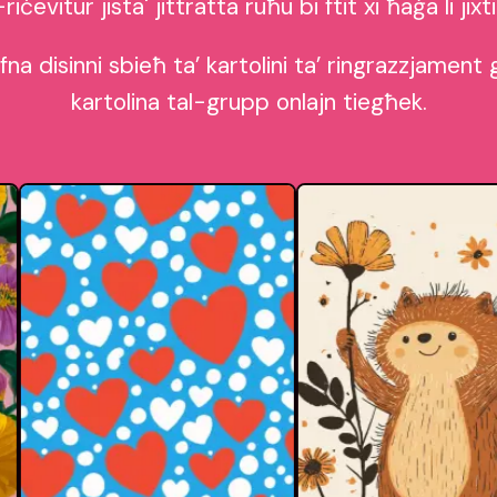
r-riċevitur jista' jittratta ruħu bi ftit xi ħaġa li jixt
na disinni sbieħ ta’ kartolini ta’ ringrazzjament 
kartolina tal-grupp onlajn tiegħek.