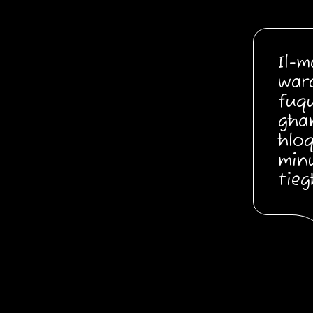
Il-m
war
fuq
għam
ħloq
minu
tie