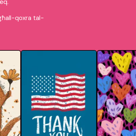
ieq.
għall-qoxra tal-