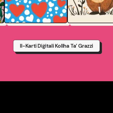
Il-Karti Diġitali Kollha Ta’ Grazzi