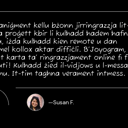
aniġment kellu bżonn jirringrazzja lit
a proġett kbir li kulħadd ħadem ħaf
u, iżda kulħadd kien remote u dan
el kollox aktar diffiċli. B’Joyogram,
t karta ta’ ringrazzjament online fi f
ti! Kulħadd żied il-vidjows u l-messa
għu. It-tim tagħna verament intmess.
—
Susan F.