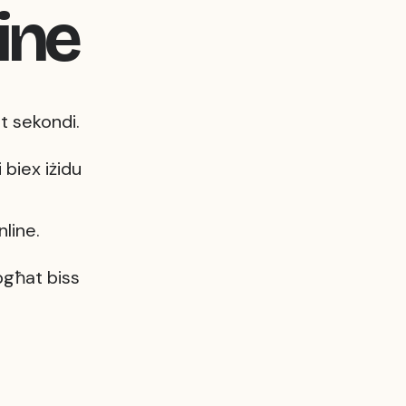
ine
it sekondi.
i biex iżidu
line.
ibgħat biss