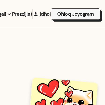
gali
Prezzijiet
Idħol
Oħloq Joyogram