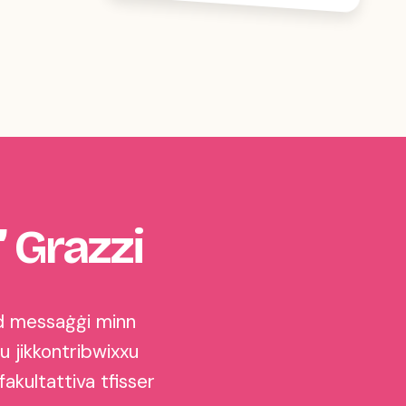
’ Grazzi
bad messaġġi minn
ħu jikkontribwixxu
fakultattiva tfisser