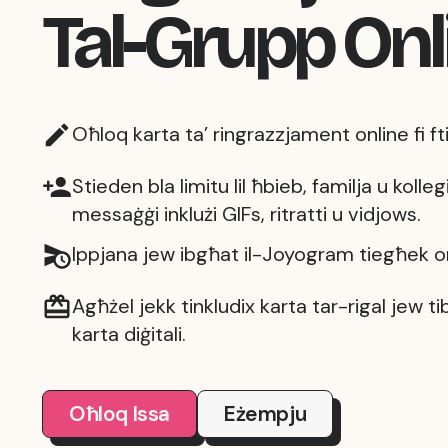
Tal-Grupp Onl
Oħloq karta ta’ ringrazzjament online fi ft
Stieden bla limitu lil ħbieb, familja u kolleg
messaġġi inklużi GIFs, ritratti u vidjows.
Ippjana jew ibgħat il-Joyogram tiegħek on
Agħżel jekk tinkludix karta tar-rigal jew t
karta diġitali.
Oħloq Issa
Eżempju