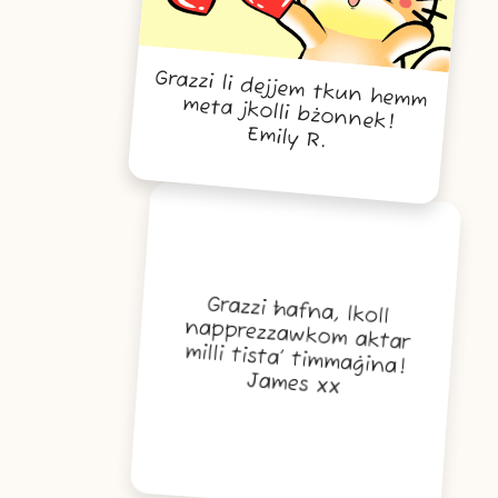
Grazzi li dejjem tkun hemm
meta jkolli bżonnek!
Emily R.
Grazzi ħafna, lkoll
napprezzawkom aktar
milli tista’ timmaġina!
James xx