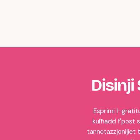
Disinji
Esprimi l-gratit
kulħadd f'post sp
tannotazzjonijiet t