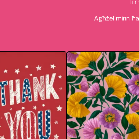
li 
Agħżel minn ħaf