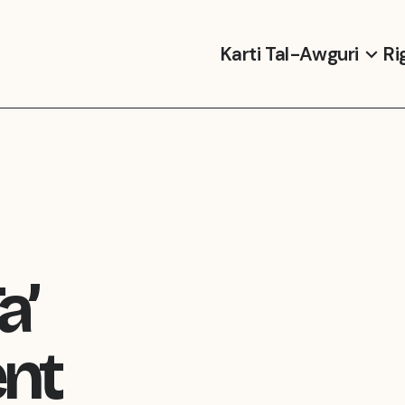
Karti Tal-Awguri
Ri
a’
nt