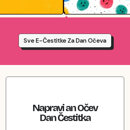
Sve E-Čestitke Za Dan Očeva
Napravi
an
Očev
Dan
Čestitka