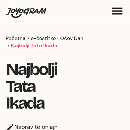
Početna
e-čestitke
Očev Dan
Najbolji Tata Ikada
Najbolji
Tata
Ikada
Napravite onlajn