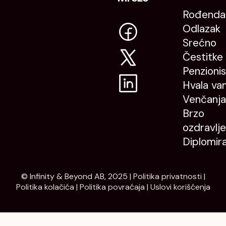
Rođenda
Odlazak
Srećno
Čestitke
Penzioni
Hvala va
Venčanja
Brzo
ozdravlje
Diplomir
© Infinity & Beyond AB, 2025 |
Politika privatnosti
|
Politika kolačića
|
Politika povraćaja
|
Uslovi korišćenja