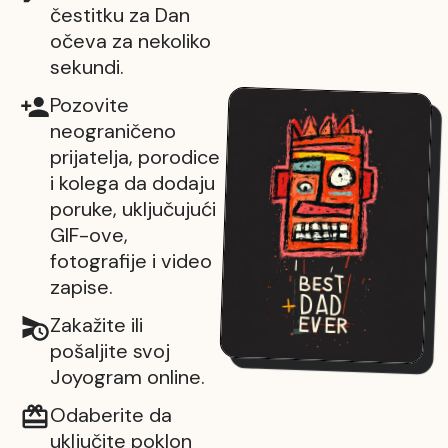
čestitku za Dan
očeva za nekoliko
sekundi.
Pozovite
neograničeno
prijatelja, porodice
i kolega da dodaju
poruke, uključujući
GIF-ove,
fotografije i video
zapise.
Zakažite ili
pošaljite svoj
Joyogram online.
Odaberite da
uključite poklon