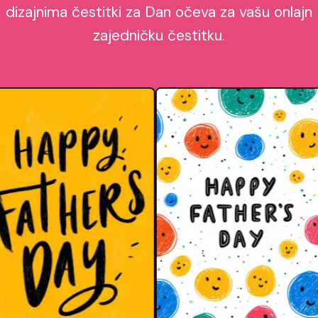
dizajnima čestitki za Dan očeva za vašu onlajn
zajedničku čestitku.