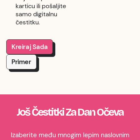
karticu ili pošaljite
samo digitalnu
čestitku.
Kreiraj Sada
Primer
Još Čestitki Za Dan Očeva
Izaberite među mnogim lepim naslovnim