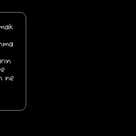
rmak
anma
arın
ve
n ne