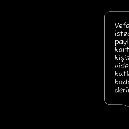
Vefa
iste
payl
kart
kişi
vide
kutl
kada
deri