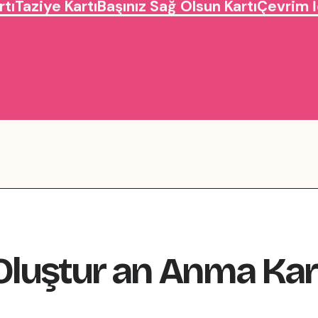
rtı
Taziye Kartı
Başınız Sağ Olsun Kartı
Çevrim İ
Oluştur
an
Anma
Kar