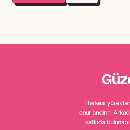
Güze
Herkesi yürekten 
onurlandırın. Arkad
katkıda bulunabi