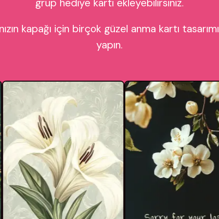
grup hediye kartı ekleyebilirsiniz.
nızın kapağı için birçok güzel anma kartı tasarı
yapın.