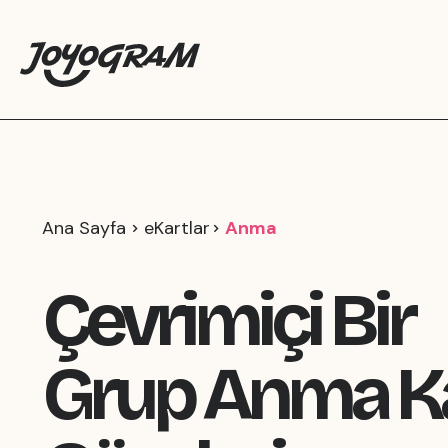
Ana Sayfa
eKartlar
Anma
Çevrimiçi Bir
Grup Anma Ka