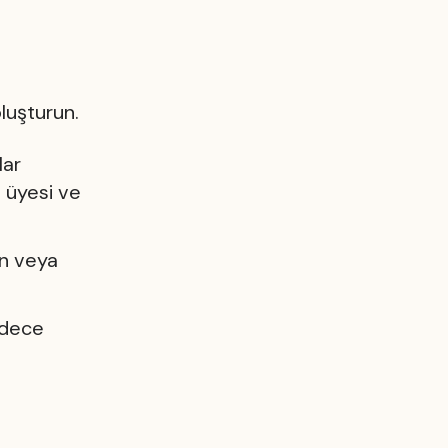
oluşturun.
lar
e üyesi ve
ın veya
adece