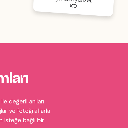
KD
mları
le değerli anıları
lar ve fotoğraflarla
 isteğe bağlı bir