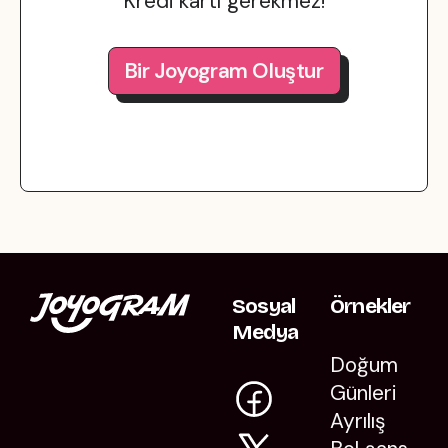
Kredi kartı gerekmez!
Bir Joyogram Oluştur
Sosyal
Örnekler
Medya
Doğum
Günleri
Ayrılış