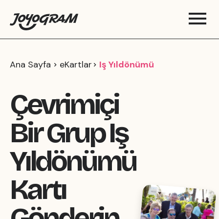
Ana Sayfa
eKartlar
Iş Yıldönümü
Çevrimiçi
Bir Grup Iş
Yıldönümü
Kartı
Gönderin