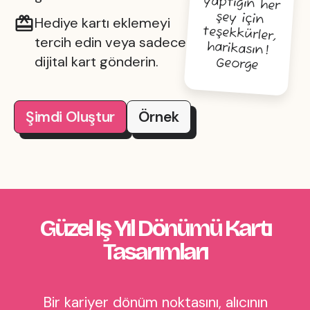
Hediye kartı eklemeyi
tercih edin veya sadece
harikasın!
dijital kart gönderin.
George
Şimdi Oluştur
Örnek
Güzel Iş Yıl Dönümü Kartı
Tasarımları
Bir kariyer dönüm noktasını, alıcının