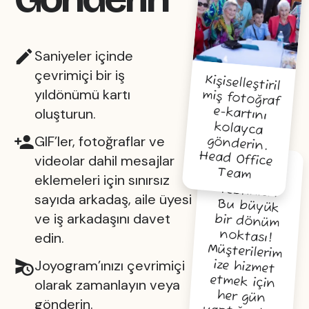
Saniyeler içinde
çevrimiçi bir iş
Kişiselleştiril
miş fotoğraf
e-kartını
kolayca
yıldönümü kartı
oluşturun.
GIF’ler, fotoğraflar ve
gönderin.
Head Office
videolar dahil mesajlar
Team
10 yıl için
tebrikler!
Bu büyük
bir dönüm
noktası!
Müşterilerim
ize hizmet
etmek için
her gün
yaptığın her
şey için
teşekkürler,
eklemeleri için sınırsız
sayıda arkadaş, aile üyesi
ve iş arkadaşını davet
edin.
Joyogram’ınızı çevrimiçi
olarak zamanlayın veya
gönderin.