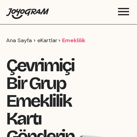
Ana Sayfa
eKartlar
Emeklilik
Çevrimiçi
Bir Grup
Emeklilik
Kartı
Gönderin