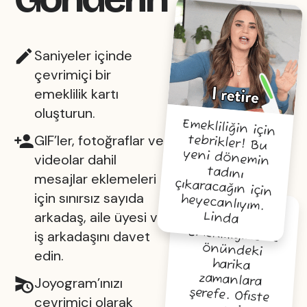
Saniyeler içinde
çevrimiçi bir
emeklilik kartı
oluşturun.
Emekliliğin için
tebrikler! Bu
yeni dönemin
tadını
çıkaracağın için
GIF’ler, fotoğraflar ve
videolar dahil
mesajlar eklemeleri
için sınırsız sayıda
heyecanlıyım.
arkadaş, aile üyesi ve
Linda
Emekliliğine ve
önündeki
harika
zamanlara
şerefe. Ofiste
seni
iş arkadaşını davet
edin.
Joyogram’ınızı
çevrimiçi olarak