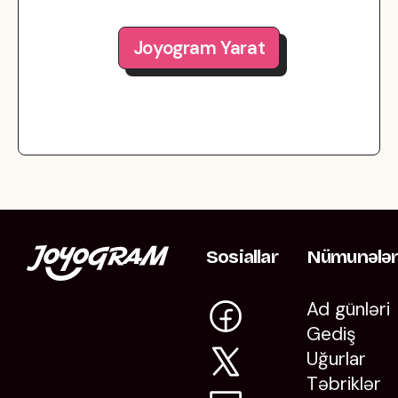
Joyogram Yarat
Sosiallar
Nümunələ
Ad günləri
Gediş
Uğurlar
Təbriklər