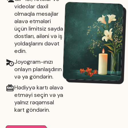
videolar daxil
olmaqla mesajlar
əlavə etmələri
üçün limitsiz sayda
dostları, ailəni və iş
yoldaşlarını dəvət
edin.
Joyogram-ınızı
onlayn planlaşdırın
və ya göndərin.
Hədiyyə kartı əlavə
etməyi seçin və ya
yalnız rəqəmsal
kart göndərin.