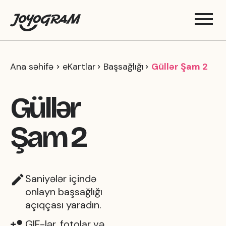
Ana səhifə
eKartlar
Başsağlığı
Güllər Şam 2
Güllər
Şam 2
Saniyələr içində
onlayn başsağlığı
açıqçası yaradın.
GIF-lər, fotolar və