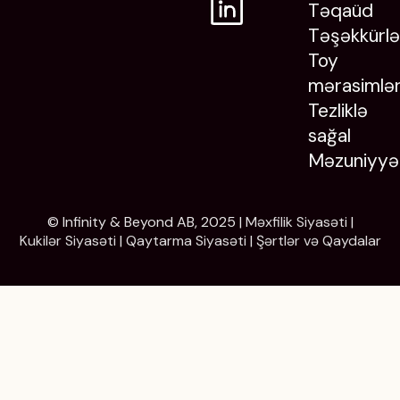
Təqaüd
Təşəkkürlə
Toy
mərasimlər
Tezliklə
sağal
Məzuniyyə
© Infinity & Beyond AB, 2025 |
Məxfilik Siyasəti
|
Kukilər Siyasəti
|
Qaytarma Siyasəti
|
Şərtlər və Qaydalar