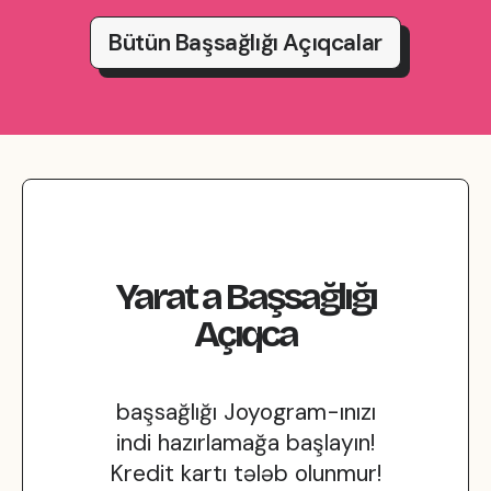
Bütün Başsağlığı Açıqcalar
Yarat
a
Başsağlığı
Açıqca
başsağlığı Joyogram-ınızı
indi hazırlamağa başlayın!
Kredit kartı tələb olunmur!