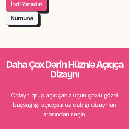
İndi Yaradın
Nümunə
Daha Çox Dərin Hüznlə Açıqça
Dizaynı
Onlayn qrup açıqçanız üçün çoxlu gözəl
başsağlığı açıqçası üz qabığı dizaynları
arasından seçin.