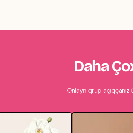
Daha Çox
Onlayn qrup açıqçanız ü