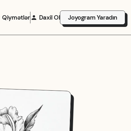
Qiymətlər
Daxil Ol
Joyogram Yaradın