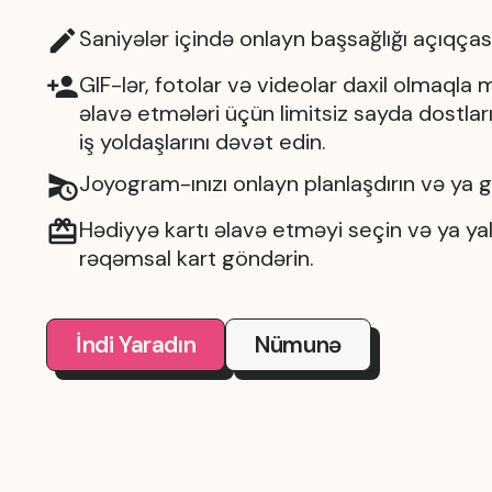
Saniyələr içində onlayn başsağlığı açıqças
GIF-lər, fotolar və videolar daxil olmaqla 
əlavə etmələri üçün limitsiz sayda dostları,
iş yoldaşlarını dəvət edin.
Joyogram-ınızı onlayn planlaşdırın və ya 
Hədiyyə kartı əlavə etməyi seçin və ya yal
rəqəmsal kart göndərin.
İndi Yaradın
Nümunə