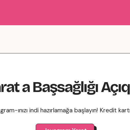
rat
a
Başsağlığı
Açı
gram-ınızı indi hazırlamağa başlayın! Kredit kart