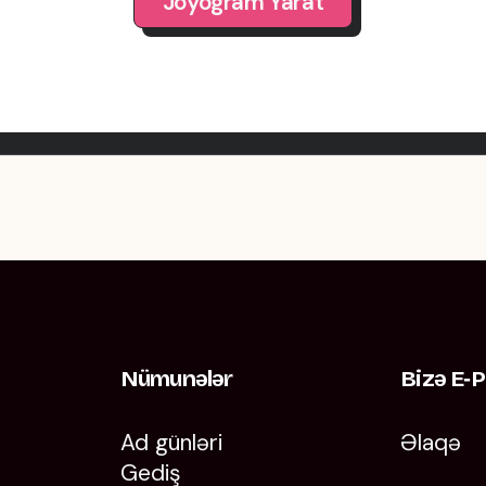
Joyogram Yarat
Nümunələr
Bizə E‑p
Ad günləri
Əlaqə
Gediş