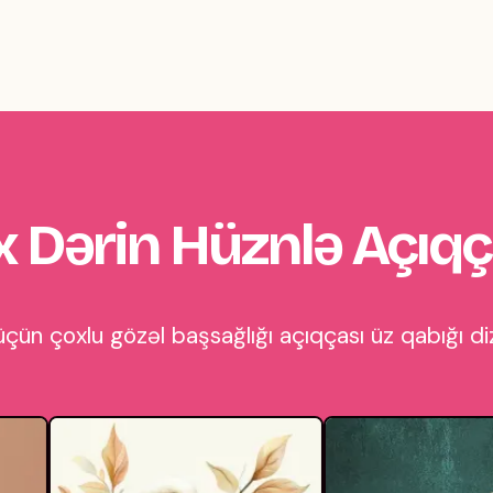
 Dərin Hüznlə Açıqç
çün çoxlu gözəl başsağlığı açıqçası üz qabığı diz