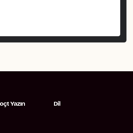
oçt Yazın
Dil