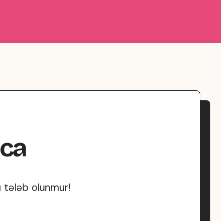
qca
ı tələb olunmur!