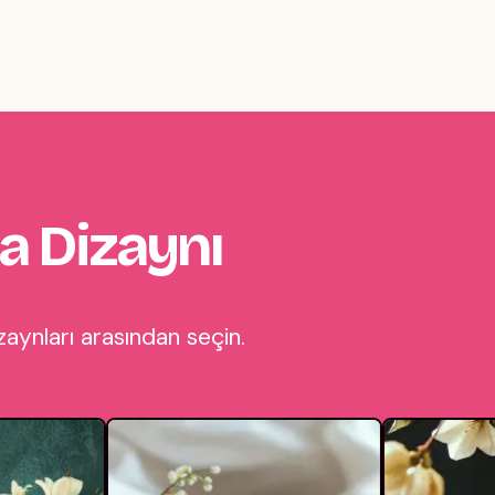
a Dizaynı
aynları arasından seçin.