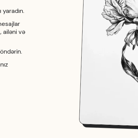
ı yaradın.
mesajlar
 ailəni və
göndərin.
nız