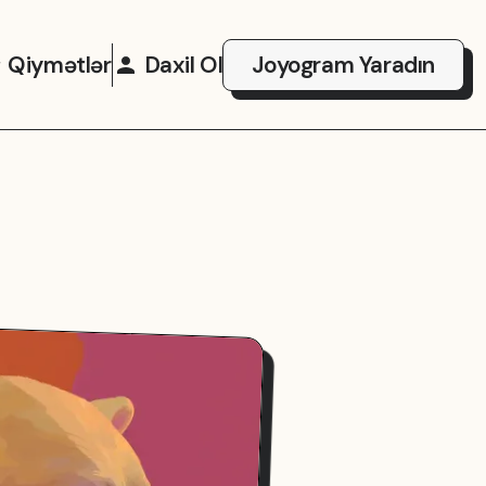
Qiymətlər
Daxil Ol
Joyogram Yaradın