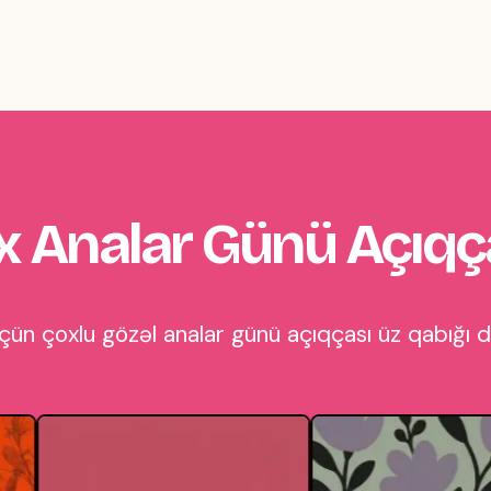
 Analar Günü Açıqç
ün çoxlu gözəl analar günü açıqçası üz qabığı di