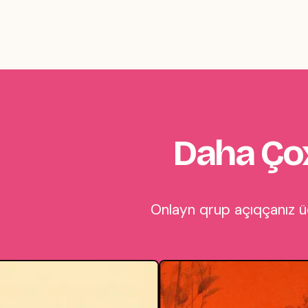
Daha Çox
Onlayn qrup açıqçanız üç