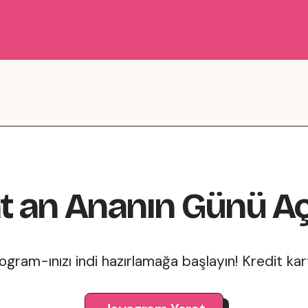
t
an
Ananın Günü
Aç
gram-ınızı indi hazırlamağa başlayın! Kredit kar