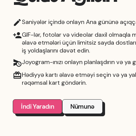
Saniyələr içində onlayn Ana gününə açıqç
GIF-lər, fotolar və videolar daxil olmaqla 
əlavə etmələri üçün limitsiz sayda dostları,
iş yoldaşlarını dəvət edin.
Joyogram-ınızı onlayn planlaşdırın və ya 
Hədiyyə kartı əlavə etməyi seçin və ya yal
rəqəmsal kart göndərin.
İndi Yaradın
Nümunə