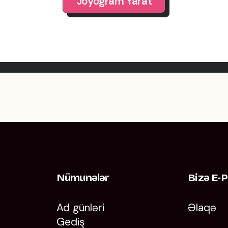
Joyogram Yarat
Nümunələr
Bizə E‑p
Ad günləri
Əlaqə
Gediş