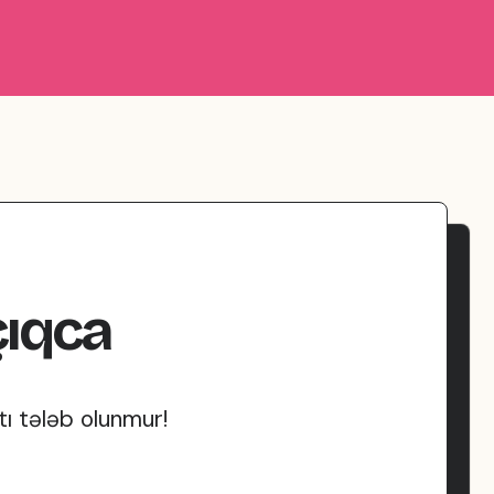
ıqca
tı tələb olunmur!