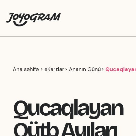
Ana səhifə
eKartlar
Ananın Günü
Qucaqlayan
Qucaqlayan
Qütb Ayıları