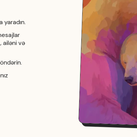
a yaradın.
mesajlar
 ailəni və
göndərin.
nız